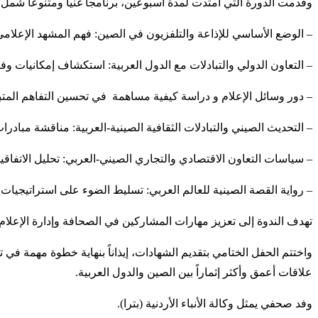
وقدمت الدورة التي امتدت لمدة أسبوعين، برنامجاً غنياً ومتنوعاً شم
– الوضع الأساسي للإذاعة والتلفزيون في الصين: فهم المشهد الإعلامي
– التعاون الدولي والتبادلات مع الدول العربية: استكشاف إمكانيات وفوا
– دور وسائل الإعلام و دراسة كيفية مساهمة في تحسين التفاهم المتبا
– التحديث الصيني والتبادلات الثقافية الصينية-العربية: مناقشة مبادرات 
– سياسات التعاون الاقتصادي والتجاري الصيني-العربي: تحليل الاتفاقيا
– رواية القصة الصينية للعالم العربي: تسليط الضوء على استراتيجيات 
تهدف الندوة إلى تعزيز مهارات المشاركين في الصحافة وإدارة الإعلام، م
واختتم الحفل الختامي بتقديم الشهادات، إيذاناً بنهاية خطوة مهمة في ت
علاقات أعمق وأكثر إثماراً بين الصين والدول العربية.
وفد صحفي يمثل وكالة الأنباء الأردنية (بترا).