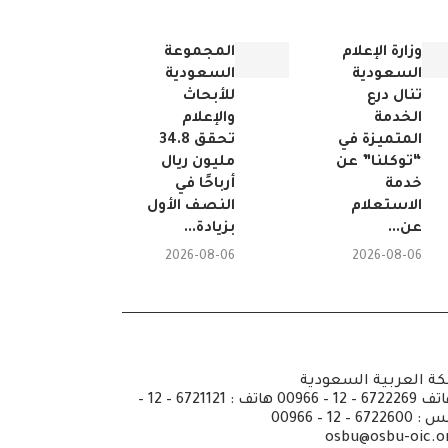
وزارة الإعلام
المجموعة
السعودية
السعودية
تنال درع
للأبحاث
الخدمة
والإعلام
المتميزة في
تحقق 34.8
“توكلنا” عن
مليون ريال
خدمة
أرباحًا في
الاستعلام
النصف الأول
عن...
بزيادة...
2026-08-06
2026-08-06
كة العربية السعودية
ص.ب: 6351 جدة الرمز 21442 هاتف 6722269 – 12 – 00966 هاتف : 6721121 – 12 –
osbu@osbu-oic.o