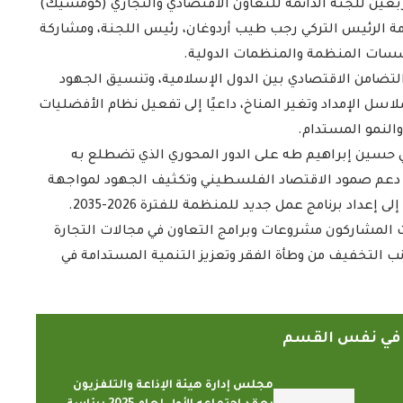
عين للجنة الدائمة للتعاون الاقتصادي والتجاري (كومسيك)
مة الرئيس التركي رجب طيب أردوغان، رئيس اللجنة، ومشاركة
ؤسسات المنظمة والمنظمات الدولية.
 التضامن الاقتصادي بين الدول الإسلامية، وتنسيق الجهود
سل الإمداد وتغير المناخ، داعيًا إلى تفعيل نظام الأفضليات
والنمو المستدام.
ي حسين إبراهيم طه على الدور المحوري الذي تضطلع به
إلى دعم صمود الاقتصاد الفلسطيني وتكثيف الجهود لمواجهة
عداد برنامج عمل جديد للمنظمة للفترة 2026-2035.
ث المشاركون مشروعات وبرامج التعاون في مجالات التجارة
انب التخفيف من وطأة الفقر وتعزيز التنمية المستدامة في
ً في نفس القسم
مجلس إدارة هيئة الإذاعة والتلفزيون