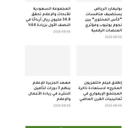
بوليفارد الرياض
المجموعة السعودية
يستضيف منافسات
للأبحاث والإعلام تحقق
“كأس المحتوى” بين
34.8 مليون ريال أرباحًا في
نجوم يوتيوب ومؤثري
النصف الأول بزيادة 64%
المنصات الرقمية
2026-08-06
2026-08-06
إطلاق فيلم «تلفزيون
معهد الجزيرة للإعلام
المخرج» لاستعادة ذاكرة
ينظم 3 دورات لتأهيل
المجتمع الإيفواري في
النشء في ريادة الأعمال
ثمانينيات القرن الماضي
والإعلام
2026-08-06
2026-08-06