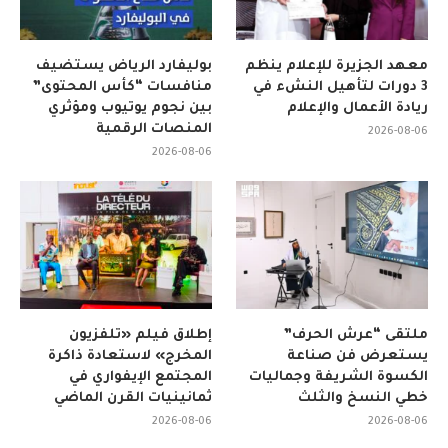
معهد الجزيرة للإعلام ينظم
بوليفارد الرياض يستضيف
3 دورات لتأهيل النشء في
منافسات “كأس المحتوى”
ريادة الأعمال والإعلام
بين نجوم يوتيوب ومؤثري
المنصات الرقمية
2026-08-06
2026-08-06
ملتقى “عرش الحرف”
إطلاق فيلم «تلفزيون
يستعرض فن صناعة
المخرج» لاستعادة ذاكرة
الكسوة الشريفة وجماليات
المجتمع الإيفواري في
خطي النسخ والثلث
ثمانينيات القرن الماضي
2026-08-06
2026-08-06