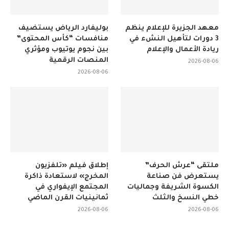
معهد الجزيرة للإعلام ينظم
بوليفارد الرياض يستضيف
3 دورات لتأهيل النشء في
منافسات “كأس المحتوى”
ريادة الأعمال والإعلام
بين نجوم يوتيوب ومؤثري
المنصات الرقمية
2026-08-06
2026-08-06
ملتقى “عرش الحرف”
إطلاق فيلم «تلفزيون
يستعرض فن صناعة
المخرج» لاستعادة ذاكرة
الكسوة الشريفة وجماليات
المجتمع الإيفواري في
خطي النسخ والثلث
ثمانينيات القرن الماضي
2026-08-06
2026-08-06