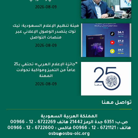
2026-08-09
هيئة تنظيم الإعلام السعودية: تيك
توك يتصدر الوصول الإعلاني عبر
منصات التواصل
2026-08-09
“جائزة الإعلام العربي» تحتفي بـ25
عاماً من التميز ومواكبة تحولات
المهنة
2026-08-09
تواصل معنا
المملكة العربية السعودية
ص.ب: 6351 جدة الرمز 21442 هاتف 6722269 – 12 – 00966
هاتف : 6721121 – 12 – 00966 فاكس : 6722600 – 12 – 00966
osbu@osbu-oic.org