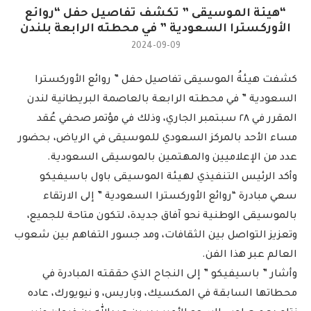
“هيئة الموسيقى ” تكشف تفاصيل حفل “روائع
الأوركسترا السعودية ” في محطته الرابعة بلندن
2024-09-09
كشفت هيئةُ الموسيقى تفاصيل حفل ” روائع الأوركسترا
السعودية ” في محطته الرابعة بالعاصمة البريطانية لندن
المقرر في ٢٨ سبتمبر الجاري، وذلك في مؤتمر صحفي عُقد
مساء الأحد بالمركز السعودي للموسيقى في الرياض، بحضور
عدد من الإعلاميين والمهتمين بالموسيقى السعودية.
وأكد الرئيس التنفيذي لهيئة الموسيقى باول باسيفيكو
سعي مبادرة “روائع الأوركسترا السعودية ” إلى الارتقاء
بالموسيقى الوطنية نحو آفاق جديدة، لتكون متاحة للجميع،
وتعزيز التواصل بين الثقافات، ومد جسور التفاهم بين شعوب
العالم عبر هذا الفن.
وأشار ” باسيفيكو ” إلى النجاح الذي حققته المبادرة في
محطاتها السابقة في المكسيك، وباريس، و نيويورك، عاده