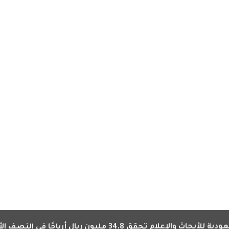
علام تحقق 34.8 مليون ريال أرباحًا في النصف الأول بزيادة 64%