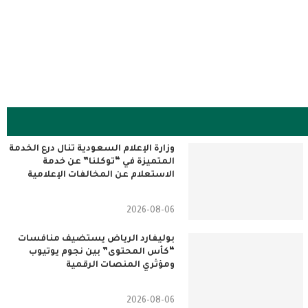
تونس وسلطنة عُمان تبحثان تعزيز
اختيار أول طبيبة سعو
التعاون في الثقافة وترميم المعالم
الشباب لأهداف التنمية
التاريخية
المتحدة
وزارة الإعلام السعودية تنال درع الخدمة
المتميزة في “توكلنا” عن خدمة
الاستعلام عن المخالفات الإعلامية
2026-08-06
بوليفارد الرياض يستضيف منافسات
“كأس المحتوى” بين نجوم يوتيوب
ومؤثري المنصات الرقمية
2026-08-06