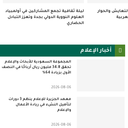
شاركين في أولمبياد
مهرجان القاهرة للمسرح التجريبي يحتفي
بجدة وتعزز التبادل
بالمخرج الكويتي سليمان البسام بورشة
متخصصة
أخبار الإعلام
المجموعة السعودية للأبحاث والإعلام
تحقق 34.8 مليون ريال أرباحًا في النصف
الأول بزيادة 64%
2026-08-06
معهد الجزيرة للإعلام ينظم 3 دورات
لتأهيل النشء في ريادة الأعمال
والإعلام
2026-08-06