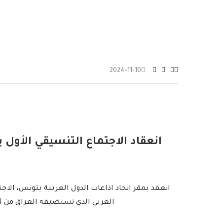
2024-11-10
انعقاد الاجتماع التنسيقي الأول ب
انعقد بمقر اتحاد اذاعات الدول العربية بتونس، الاجت
العربي الذي تستضيفه العراق من 14 إلى 16 أبريل 2025 ، وسيكون موضوعه “دور الإعلام في مواجهة التغير المناخي” . وجرى الاجتماع بين وفد الاتحاد برئاسة …