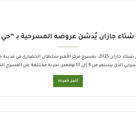
شتاء جازان يُدشن عروضه المسرحية بـ “حي
انطلق العرض المسرحي الأول ضمن فعاليات موسم شتاء جازان 2025، بمسرح مركز
قليدي، حيث يشترك الجمهور في الأحداث، ويقتربون …
أكمل القراءة