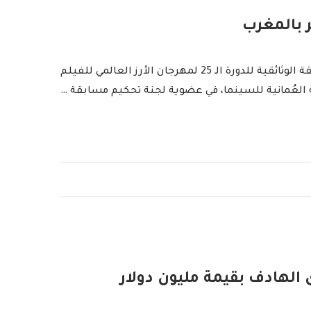
ر بالمغرب
يشارك الفيلمان العُمانيان “لن تغوص وحيدًا” للمخرج فهد الميمني و “بنت الرمل” للمخرج صلاح الحضرمي في المسابقة الوثائقية للدورة الـ 25 لمهرجان الأرز العالمي للفيلم
ة العُمانية للسينما، في عضوية لجنة تحكيم مسابقة …
ى الهادف بقيمة مليون دولار