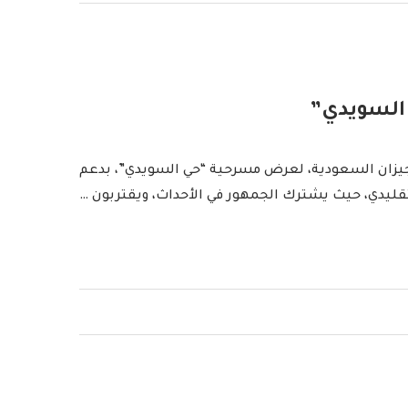
 السويدي”
 الأمير سلطان الحضاري في مدينة جيزان السعودية، لعرض مسرحية “حي السويدي”، بدعم