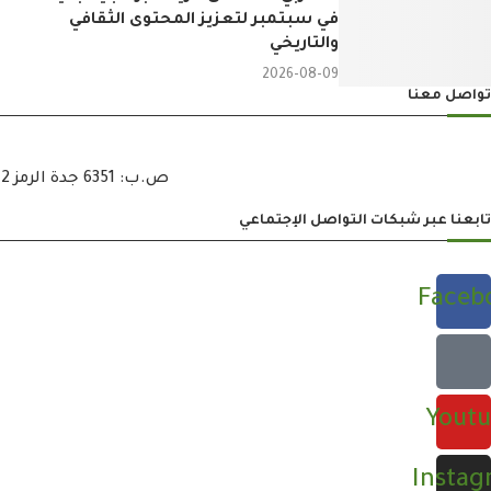
في سبتمبر لتعزيز المحتوى الثقافي
والتاريخي
2026-08-09
تواصل معنا
ص.ب: 6351 جدة الرمز 21442 هاتف 6722269 – 12 – 00966 هاتف : 6721121 – 12 – 00966 فاكس : 6722600 – 12 – 00966
تابعنا عبر شبكات التواصل الإجتماعي
Faceb
Yout
Insta