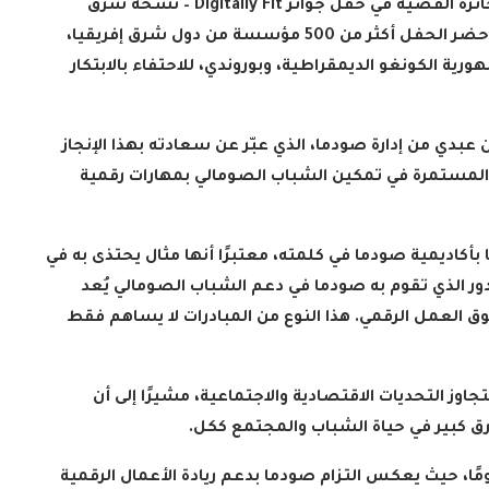
جائزة الفضية في حفل جوائز
Digitally Fit –
نسخة شرق
إفريقيا 2024، الذي أقيم في العاصمة الكينية نيروبي. حضر الحفل أكثر من 500 مؤسسة من دول شرق إفريقيا،
مهورية الكونغو الديمقراطية، وبوروندي، للاحتفاء بالابتكار
 عبدي من إدارة صودما، الذي عبّر عن سعادته بهذا الإنجاز
ة المستمرة في تمكين الشباب الصومالي بمهارات رقمية
ا بأكاديمية صودما في كلمته، معتبرًا أنها مثال يحتذى به في
دور الذي تقوم به صودما في دعم الشباب الصومالي يُعد
 العمل الرقمي. هذا النوع من المبادرات لا يساهم فقط
جاوز التحديات الاقتصادية والاجتماعية، مشيرًا إلى أن
ق كبير في حياة الشباب والمجتمع ككل
.
ومًا، حيث يعكس التزام صودما بدعم ريادة الأعمال الرقمية