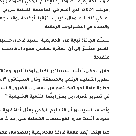
فازت الأكاديمية الصومالية للإعلام الرقمي (صودما) ب
بما في ذلك الصومال، كينيا، تنزانيا، أوغندا، رواندا، ج
والتقدم في التكنولوجيا الرقمية
.
تسلّم الجائزة نيابة عن الأكاديمية السيد فرحان حسين
الكبير، مشيرًا إلى أن الجائزة تعكس جهود الأكاديمي
متقدمة
.
خلال الحفل، أشاد السيناتور الكيني أوكيا أندرو أومتات
تطوير التعليم الرقمي بالمنطقة. وقال السيناتور: “ال
خطوة هامة نحو تمكينهم من المهارات الضرورية لسوق
في تطوير الأفراد، بل يعزز أيضًا التنمية الإقليمية
.”
وأضاف السيناتور أن التعليم الرقمي يمثل أداة قوية لت
صودما أثبتت قدرة المؤسسات المحلية على إحداث فر
هذا الإنجاز يُعد علامة فارقة للأكاديمية وللصومال عم