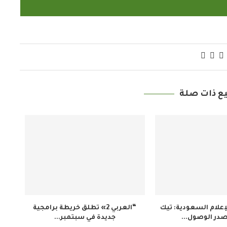
ع ذات صلة
إعلام السعودية: تيك
“العربي 2» تطلق خريطة برامجية
در الوصول...
جديدة في سبتمبر...