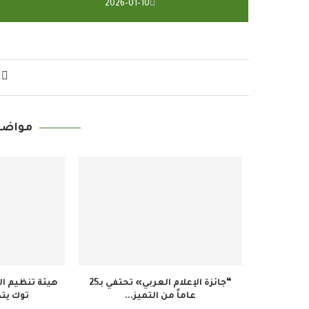
2026-01-10
مواضي
“جائزة الإعلام العربي» تحتفي بـ25
هيئة تنظيم ال
عاماً من التميز...
توك يتص