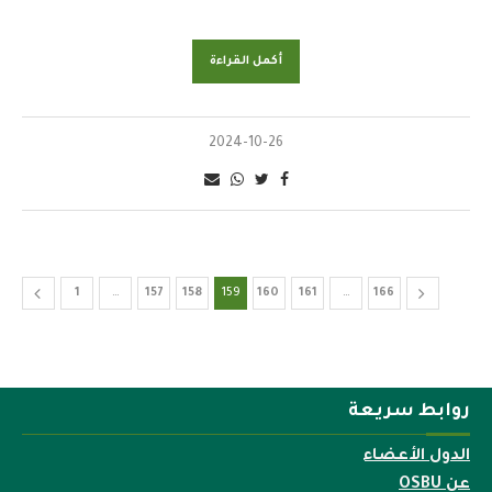
أكمل القراءة
2024-10-26
1
…
157
158
159
160
161
…
166
روابط سريعة
الدول الأعضاء
عن OSBU