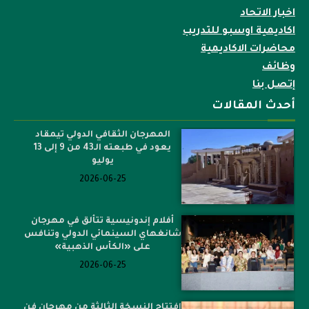
اخبار الاتحاد
اكاديمية اوسبو للتدريب
محاضرات الاكاديمية
وظائف
إتصل بنا
أحدث المقالات
المهرجان الثقافي الدولي تيمقاد
يعود في طبعته الـ43 من 9 إلى 13
يوليو
2026-06-25
أفلام إندونيسية تتألق في مهرجان
شانغهاي السينمائي الدولي وتنافس
على «الكأس الذهبية»
2026-06-25
افتتاح النسخة الثالثة من مهرجان فن