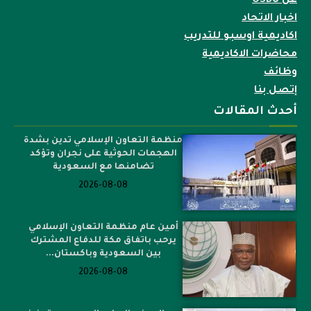
عن OSBU
اخبار الاتحاد
اكاديمية اوسبو للتدريب
محاضرات الاكاديمية
وظائف
إتصل بنا
أحدث المقالات
منظمة التعاون الإسلامي تدين بشدة
الهجمات الحوثية على نجران وتؤكد
تضامنها مع السعودية
2026-08-08
أمين عام منظمة التعاون الإسلامي
يرحب باتفاق مكة للدفاع المشترك
بين السعودية وباكستان...
2026-08-08