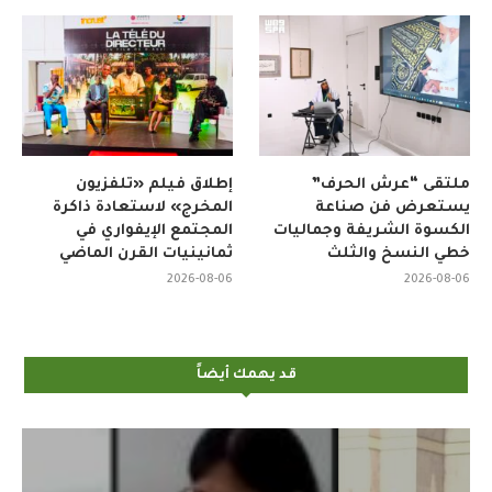
ملتقى “عرش الحرف”
إطلاق فيلم «تلفزيون
يستعرض فن صناعة
المخرج» لاستعادة ذاكرة
الكسوة الشريفة وجماليات
المجتمع الإيفواري في
خطي النسخ والثلث
ثمانينيات القرن الماضي
2026-08-06
2026-08-06
قد يهمك أيضاً