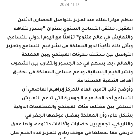
2024-11-17
ينظم مركز الملك عبدالعزيز للتواصل الحضاري الاثنين
المقبل, ملتقى التسامح السنوي بعنوان “جسور لتفاهم
والتعايش في عالم متنوع” تزامنًا مع اليوم الدولي للتسامح.
ويأتي ذلك تأكيدًا لدور المملكة في نشر قيم التسامح وتعزيز
التواصل بين مختلف مكونات المجتمع وبين المملكة
والعالم ، بما يسهم في مد الجسور والتقارب بين الشعوب
ونشر القيم الإنسانية، ودعم مساعي المملكة في تحقيق
أهداف التنمية المستدامة.
وأوضح نائب الأمين العام للمركز إبراهيم العاصمي أن
التسامح أحد المفاهيم الجوهرية التي تدعم التعايش
السلمي بين مختلف فئات المجتمع والمجتمعات الدولية
بشكل عام، وأن المملكة بفضل موقعها الجغرافي
والتاريخي، تجمع بين حضارات وثقافات متنوعة، ولها عمق
تاريخي مما يجعلها في موقف ريادي لتعزيز هذه القيم على