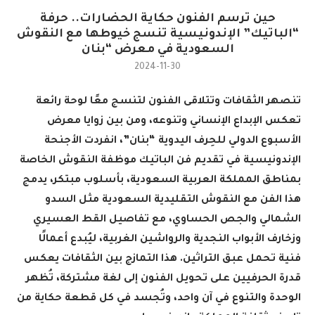
حين ترسم الفنون حكاية الحضارات.. حرفة
“الباتيك” الإندونيسية تنسج خيوطها مع النقوش
السعودية في معرض “بنان
2024-11-30
تنصهر الثقافات وتتلاقى الفنون لتنسج معًا لوحة رائعة
تعكس الإبداع الإنساني وتنوعه، ومن بين زوايا معرض
الأسبوع الدولي للحِرف اليدوية “بنان”، انفردت الأجنحة
الإندونيسية في تقديم فن الباتيك موظفة النقوش الخاصة
بمناطق المملكة العربية السعودية، بأسلوب مبتكر، يدمج
هذا الفن مع النقوش التقليدية السعودية مثل السدو
الشمالي والجص الحساوي، مع تفاصيل القط العسيري
وزخارف الأبواب النجدية والرواشين الغربية، ليُبدع أعمالًا
فنية تحمل عبق التراثين. هذا التمازج بين الثقافات يعكس
قدرة الحرفيين على تحويل الفنون إلى لغة مشتركة، تُظهر
الوحدة والتنوع في آن واحد، وتُجسد في كل قطعة حكاية من