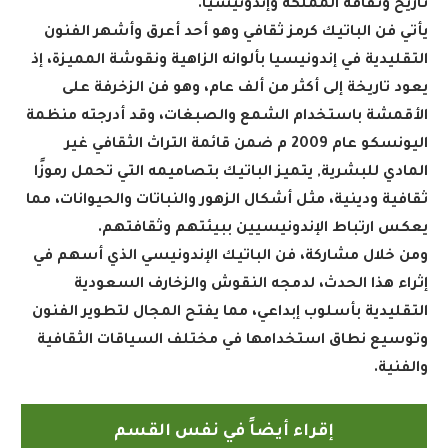
تاريخ وثقافة المملكة وإندونيسيا
.
يأتي فن الباتيك كرمز ثقافي وهو أحد أعرق وأشهر الفنون
التقليدية في إندونيسيا بألوانه الزاهية ونقوشة المميزة، إذ
يعود تاريخة إلى أكثر من ألف عام، وهو فن الزخرفة على
الأقمشة باستخدام الشمع والصبغات، وقد أدرجته منظمة
اليونسكو عام 2009 م ضمن قائمة التراث الثقافي غير
المادي للبشرية, يتميز الباتيك بتصاميمه التي تحمل رموزًا
ثقافية ودينية، مثل أشكال الزهور والنباتات والحيوانات، مما
يعكس ارتباط الإندونيسيين ببيئتهم وثقافتهم.
ومن خلال مشاركة، فن الباتيك الإندونيسي الذي أسهم في
إثراء هذا الحدث، لدمجه النقوش والزخارف السعودية
التقليدية بأسلوب إبداعي، مما يفتح المجال لتطوير الفنون
وتوسيع نطاق استخدامها في مختلف السياقات الثقافية
والفنية
.
إقراء أيضاً في نفس القسم