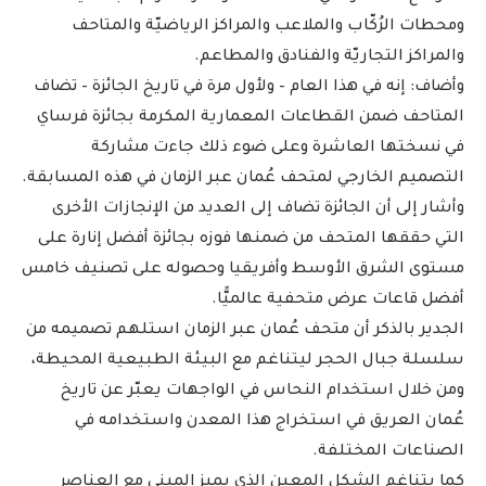
ومحطات الرُكّاب والملاعب والمراكز الرياضيّة والمتاحف
والمراكز التجاريّة والفنادق والمطاعم.
وأضاف: إنه في هذا العام – ولأول مرة في تاريخ الجائزة – تضاف
المتاحف ضمن القطاعات المعمارية المكرمة بجائزة فرساي
في نسختها العاشرة وعلى ضوء ذلك جاءت مشاركة
التصميم الخارجي لمتحف عُمان عبر الزمان في هذه المسابقة.
وأشار إلى أن الجائزة تضاف إلى العديد من الإنجازات الأخرى
التي حققها المتحف من ضمنها فوزه بجائزة أفضل إنارة على
مستوى الشرق الأوسط وأفريقيا وحصوله على تصنيف خامس
أفضل قاعات عرض متحفية عالميًّا.
الجدير بالذكر أن متحف عُمان عبر الزمان استلهم تصميمه من
سلسلة جبال الحجر ليتناغم مع البيئة الطبيعية المحيطة،
ومن خلال استخدام النحاس في الواجهات يعبّر عن تاريخ
عُمان العريق في استخراج هذا المعدن واستخدامه في
الصناعات المختلفة.
كما يتناغم الشكل المعين الذي يميز المبنى مع العناصر