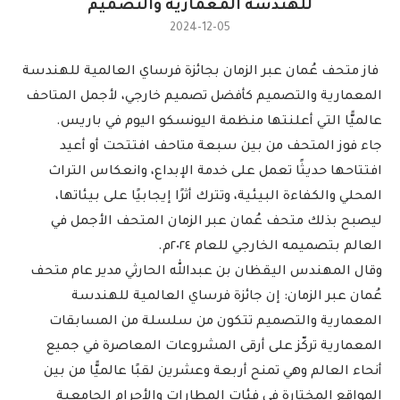
للهندسة المعمارية والتصميم
2024-12-05
فاز متحف عُمان عبر الزمان بجائزة فرساي العالمية للهندسة
المعمارية والتصميم كأفضل تصميم خارجي، لأجمل المتاحف
عالميًّا التي أعلنتها منظمة اليونسكو اليوم في باريس.
جاء فوز المتحف من بين سبعة متاحف افتتحت أو أعيد
افتتاحها حديثًا تعمل على خدمة الإبداع، وانعكاس التراث
المحلي والكفاءة البيئية، وتترك أثرًا إيجابيًا على بيئاتها،
ليصبح بذلك متحف عُمان عبر الزمان المتحف الأجمل في
العالم بتصميمه الخارجي للعام ٢٠٢٤م.
وقال المهندس اليقظان بن عبدالله الحارثي مدير عام متحف
عُمان عبر الزمان: إن جائزة فرساي العالمية للهندسة
المعمارية والتصميم تتكون من سلسلة من المسابقات
المعمارية تركّز على أرقى المشروعات المعاصرة في جميع
أنحاء العالم وهي تمنح أربعة وعشرين لقبًا عالميًّا من بين
المواقع المختارة في فئات المطارات والأحرام الجامعية