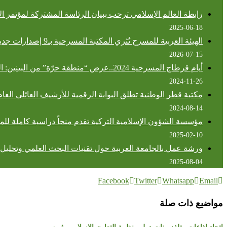
رابطة العالم الإسلامي ترحب ببيان الرئاسة المشتركة لمؤتمر ا
2025-06-18
الهيئة العربية للمسرح تُثري المكتبة المسرحية بـ9 إصدارات جديدة.. حضور سعودي وعُماني بارز
2026-07-15
أيام قرطاج المسرحية 2024..عرض “منطقة حرّة” من البينين: الهجرة غير النظامية بين القيود والأمل المنشود
2024-11-26
مكتبة قطر الوطنية تطلق البوابة الرقمية للأرشيف العائلي العام
2024-08-14
مؤسسة الشؤون الإسلامية التركية تقدم منحاً دراسية كاملة للما
2025-02-10
ورشة عمل بالجامعة العربية حول تقنيات البحث العلمي وتحليل ا
2025-08-04
Facebook
Twitter
Whatsapp
Email
مواضيع ذات صلة