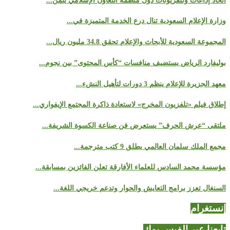
اتحاد إذاعات وتلفزيونات دول منظمة التعاون الإسلامي يثمن...
وزارة الإعلام السعودية تنال درع الخدمة المتميزة في...
المجموعة السعودية للأبحاث والإعلام تحقق 34.8 مليون ريال...
بوليفارد الرياض يستضيف منافسات “كأس المحتوى” بين نجوم...
معهد الجزيرة للإعلام ينظم 3 دورات لتأهيل النشء...
إطلاق فيلم «تلفزيون المخرج» لاستعادة ذاكرة المجتمع الإيفواري...
ملتقى “عرش الحرف” يستعرض فن صناعة الكسوة الشريفة...
مجمع الملك سلمان العالمي يطلق 9 كتب مترجمة...
مؤسسة محمد السادس للعلماء الأفارقة تعلن الفائزين بمسابقة...
السنغال تعزز برامج التعايش والحوار وتدعم خريجي اللغة...
إنستغرام
تابعنا عبر الفيس بوك