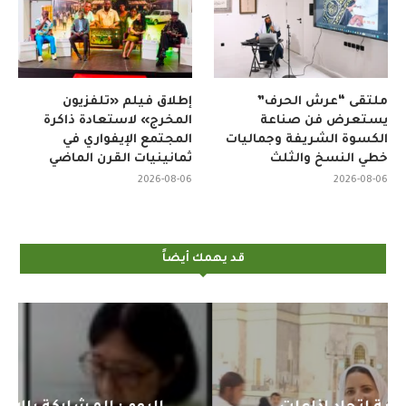
ملتقى “عرش الحرف”
إطلاق فيلم «تلفزيون
يستعرض فن صناعة
المخرج» لاستعادة ذاكرة
الكسوة الشريفة وجماليات
المجتمع الإيفواري في
خطي النسخ والثلث
ثمانينيات القرن الماضي
2026-08-06
2026-08-06
قد يهمك أيضاً