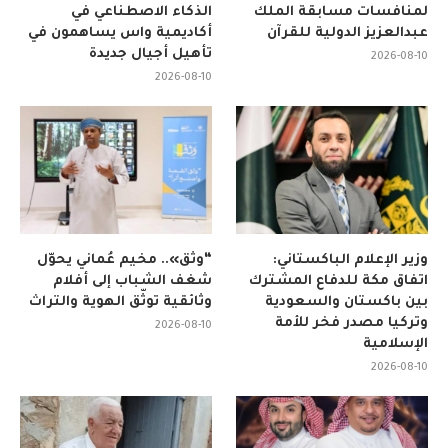
لمنافسات مسابقة الملك
الذكاء الاصطناعي في
عبدالعزيز الدولية للقرآن
أكاديمية واس يساهمون في
تأهيل أجيال جديدة
2026-08-10
2026-08-10
وزير الإعلام الباكستاني:
“وثّق».. مخيم عُماني يحوّل
اتفاق مكة للدفاع المشترك
شغف الشباب إلى أفلام
بين باكستان والسعودية
وثائقية توثّق الهوية والتراث
وتركيا مصدر فخر للأمة
2026-08-10
الإسلامية
2026-08-10