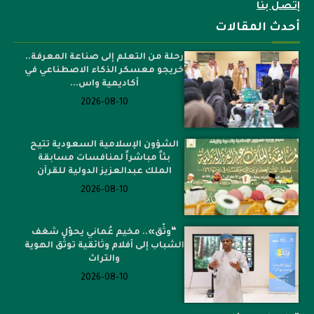
إتصل بنا
أحدث المقالات
رحلة من التعلم إلى صناعة المعرفة..
خريجو معسكر الذكاء الاصطناعي في
أكاديمية واس...
2026-08-10
الشؤون الإسلامية السعودية تتيح
بثاً مباشراً لمنافسات مسابقة
الملك عبدالعزيز الدولية للقرآن
2026-08-10
“وثّق».. مخيم عُماني يحوّل شغف
الشباب إلى أفلام وثائقية توثّق الهوية
والتراث
2026-08-10