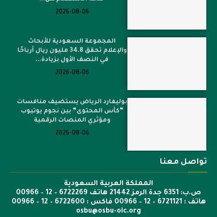
2026-08-06
المجموعة السعودية للأبحاث
والإعلام تحقق 34.8 مليون ريال أرباحًا
في النصف الأول بزيادة...
2026-08-06
بوليفارد الرياض يستضيف منافسات
“كأس المحتوى” بين نجوم يوتيوب
ومؤثري المنصات الرقمية
2026-08-06
تواصل معنا
المملكة العربية السعودية
ص.ب: 6351 جدة الرمز 21442 هاتف 6722269 – 12 – 00966
هاتف : 6721121 – 12 – 00966 فاكس : 6722600 – 12 – 00966
osbu@osbu-oic.org