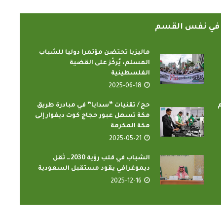
ً في نفس القسم
ماليزيا تحتضن مؤتمرا دوليا للشباب
المسلم، يُركّز على القضية
الفلسطينية
الدارسون باكاديمية اتحاد اذاعات
ن الإسلامي
2025-06-18
وتليفزيونات التعاون الإسلامي
اء...
يؤدون ...
م
حج / تقنيات “سدايا” في مبادرة طريق
2022-02-16
مكة تسهل عبور حجاج كوت ديفوار إلى
مكة المكرمة
2025-05-21
الشباب في قلب رؤية 2030… ثقل
ديموغرافي يقود مستقبل السعودية
2025-12-16