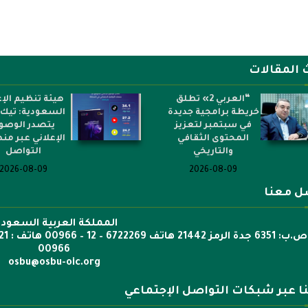
 المقالات
“العربي 2» تطلق
هيئة تنظيم الإع
خريطة برامجية جديدة
السعودية: تيك 
في سبتمبر لتعزيز
يتصدر الوصو
المحتوى الثقافي
الإعلاني عبر م
والتاريخي
التواصل
2026-08-09
2026-08-09
ل معنا
المملكة العربية السعودي
00966
osbu@osbu-oic.org
نا عبر شبكات التواصل الإجتماعي