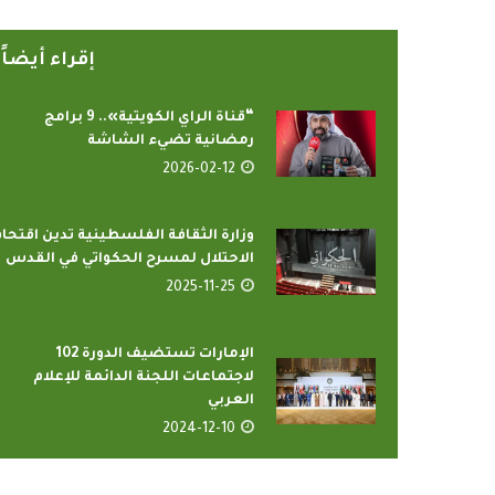
إقراء أيضا
“قناة الراي الكويتية».. 9 برامج
رمضانية تضيء الشاشة
2026-02-12
رامج بإذاعات وتليفزيونات
أمين عام منظمة التعاو
لإسلامي بمدينة الإنتاج...
يدعو الدول الأعض
وزارة الثقافة الفلسطينية تدين اقتحا
2022-04-12
2022-04-12
الاحتلال لمسرح الحكواتي في القدس
2025-11-25
الإمارات تستضيف الدورة 102
لاجتماعات اللجنة الدائمة للإعلام
العربي
2024-12-10