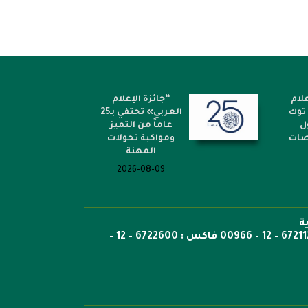
لام
“جائزة الإعلام
توك
العربي» تحتفي بـ25
ل
عاماً من التميز
نصات
ومواكبة تحولات
المهنة
2026-08-09
ة
ص.ب: 6351 جدة الرمز 21442 هاتف 6722269 – 12 – 00966 هاتف : 6721121 – 12 – 00966 فاكس : 6722600 – 12 –