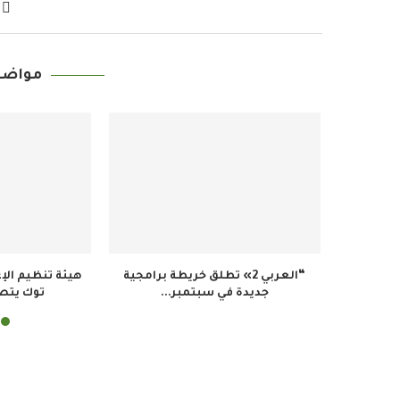
مواضي
“جائزة الإعلام العربي» تحتفي بـ25
وزارة الإعلام البنغلاديشية تدعم
و
ماً من التميز...
التوعية البيئية في مواجهة...