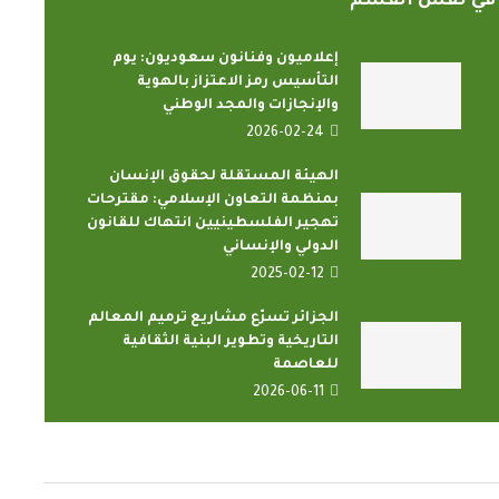
ً في نفس القسم
إعلاميون وفنانون سعوديون: يوم
التأسيس رمز الاعتزاز بالهوية
والإنجازات والمجد الوطني
2026-02-24
الهيئة المستقلة لحقوق الإنسان
الدارسون باكاديمية اتحاد اذاعات
ون الإسلامي
بمنظمة التعاون الإسلامي: مقترحات
وتليفزيونات التعاون الإسلامي
ضاء...
تهجير الفلسطينيين انتهاك للقانون
يؤدون ...
الدولي والإنساني
2022-02-16
2025-02-12
الجزائر تسرّع مشاريع ترميم المعالم
التاريخية وتطوير البنية الثقافية
للعاصمة
2026-06-11