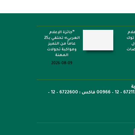
لام
“جائزة الإعلام
توك
العربي» تحتفي بـ25
ل
عاماً من التميز
نصات
ومواكبة تحولات
المهنة
2026-08-09
ة
ص.ب: 6351 جدة الرمز 21442 هاتف 6722269 – 12 – 00966 هاتف : 6721121 – 12 – 00966 فاكس : 6722600 – 12 –