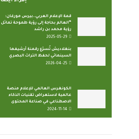
إقراء أيضا
قمة الإعلام العربي..بيرس مورغان:
“العالم بحاجة إلى رؤية طموحة تماثل
رؤية محمد بن راشد
2025-05-29
بنغلاديش تُسرّع رقمنة أرشيفها
رامج بإذاعات وتليفزيونات
أمين عام منظمة التعا
السينمائي لحفظ التراث البصري
لإسلامي بمدينة الإنتاج...
يدعو الدول الأع
2026-04-25
2022-04-12
2022-04-12
الكونغرس العالمي للإعلام منصة
عالمية لاستعراض تقنيات الذكاء
الاصطناعي في صناعة المحتوى
2024-11-14