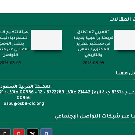
 المقالات
“العربي 2» تطلق
هيئة تنظيم الإع
خريطة برامجية جديدة
السعودية: تيك 
في سبتمبر لتعزيز
يتصدر الوصو
المحتوى الثقافي
الإعلاني عبر م
والتاريخي
التواصل
2026-08-09
2026-08-09
ل معنا
المملكة العربية السعودي
00966
osbu@osbu-oic.org
نا عبر شبكات التواصل الإجتماعي