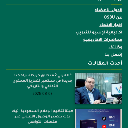
الدول الأعضاء
عن OSBU
اخبار الاتحاد
اكاديمية اوسبو للتدريب
محاضرات الاكاديمية
وظائف
إتصل بنا
أحدث المقالات
“العربي 2» تطلق خريطة برامجية
جديدة في سبتمبر لتعزيز المحتوى
الثقافي والتاريخي
2026-08-09
هيئة تنظيم الإعلام السعودية: تيك
توك يتصدر الوصول الإعلاني عبر
منصات التواصل