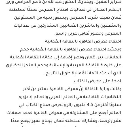
فبراير المقبل، ويشارك الدكتور عبدالله بن ناصر الحراصي وزير
الإعلام العماني في فعاليات افتتاح المعرض ممثلًا لسلطنة
عُمان ضيف شرف المعرض وبحضور نخبة من المسئولين
والمثقفـين والناشرين العُمانيين المشاركين فـي فعاليات
المعرض وحضور ثقافـي عربي واسع.
احتفاء معرض القاهرة بالثقافة العُمانية
ويجسّد احتفاء معرض القاهرة بالثقافة العُمانية حجم
العلاقات بين عُمان ومصر إضافة إلى مكانة الثقافة العُمانية
على خارطة الثقافة العربية والإنسانية وحجم المنجز الحضاري
الذي أبدعته الأمة العُمانية طوال التاريخ.
لمحة على معرض الكتاب
وقالت وزارة الثقافة إنَّ معرض القاهرة يعتبر من أكبر
التظاهرات الثقافـية فـي العالم العربي والعالم إذ يزوره
سنويًا أكثر من 4.5 مليون زائر ويحرص صناع الكتاب فـي
العالم أجمع على المشاركة فـي معرض القاهرة لعقد صفقات
نشر وترجمة، وتشارك سلطنة عُمان بجناح مميز يجمع عددًا