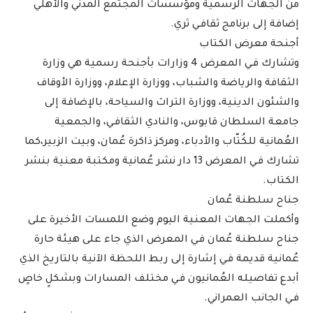
من الجهات الرسمية ومؤسسات المجتمع المدني والأهلي
إضافة إلى برنامج ثقافـي ثري.
أجنحة معرض الكتاب
وتشارك فـي المعرض 4 وزارات بأجنحة رسمية هي وزارة
الثقافة والرياضة والشباب، ووزارة الإعلام، ووزارة الأوقاف
والشئون الدينية، ووزارة التراث والسياحة، بالإضافة إلى
جامعة السلطان قابوس، والنادي الثقافـي، والجمعية
العُمانية للكُتّاب والأدباء، ومركز ذاكرة عُمان، وبيت الزبير،كما
تشارك فـي المعرض 13 دار نشر عُمانية ومكتبة معنية بنشر
الكتاب.
جناح سلطنة عُمان
وأكملت الجهات المعنية اليوم وضع اللمسات الأخيرة على
جناح سلطنة عُمان فـي المعرض الذي جاء على هيئة حارة
عُمانية قديمة فـي إشارة إلى ربط اللحظة الآنية بالتاريخ الذي
أبدع تفاصيله العُمانيون فـي مختلف المسارات وبشكلٍ خاصٍ
فـي الجانب العمراني.