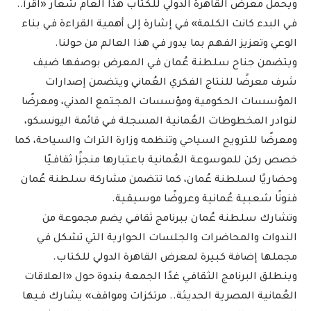
ويحمل معرض القاهرة الدولي للكتاب هذا العام شعار «اقرأ..
فـي البدء كانت الكلمة» فـي إشارة إلى أهمية القراءة فـي بناء
الوعي وتعزيز الفهم بما يدور فـي هذا العالم من حولنا.
ويتضمن جناح سلطنة عُمان فـي المعرض بوصفها ضيف
شرف معرضًا للنتاج الفكري العُماني ويتضمن إصدارات
المؤسسات الحكومية ومؤسسات المجتمع المدني، ومعرضًا
لنوادر المخطوطات العُمانية المسجلة فـي قائمة اليونسكو،
ومعرضًا للترويج السياحي وتنظمه وزارة التراث والسياحة، كما
خصص ركن للموسوعة العُمانية باعتبارها منجزًا ثقافـيًا
وحضاريًا لسلطنة عُمان، كما تتضمن مشاركة سلطنة عُمان
فنونًا شعبية عُمانية وعروضًا موسيقية.
وتشارك سلطنة عُمان ببرنامج ثقافـي يضم مجموعة من
الندوات والمحاضرات والجلسات الحوارية التي تشكل فـي
مجملها إضافة كبيرة لمعرض القاهرة الدولي للكتاب.
وينطلق البرنامج الثقافـي غدًا الجمعة بندوة حول «العلاقات
العُمانية المصرية الحديثة.. مرتكزات ومواقف» يشارك فـيها