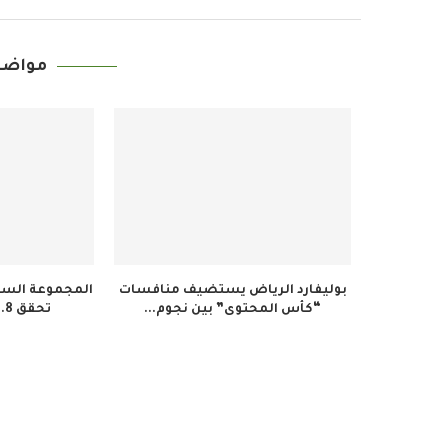
مواضي
بوليفارد الرياض يستضيف منافسات
المجموعة السعو
“كأس المحتوى” بين نجوم...
تحقق 34.8 مليون ريال...