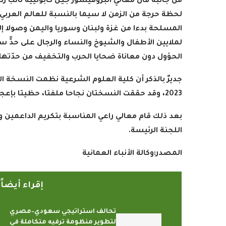
من جانبه قال معالي البروفيسور جيل كابونييه نائب رئ
لحظة حرجة من الزمن لا سيما بالنسبة للعالم العربي، 
المسلحة بدءا من غزة ولبنان وسوريا واليمن وصولا إ
لملايين الأطفال والشيوخ والنساء والرجال على حدٍّ سو
الحؤول دون معاناة ضحايا الحرب والتخفيف من حدّتها
2023، وقد حققت النسختان نجاحا ملفتا، حظيتا بإعجاب وإشادة الدول المشاركة
بعد ذلك قام معالي راعي المناسبة بتكريم الداعمين وا
اللجنة الرئيسة.
المصدر:وكالة الأنباء العمانية
إقراء أيضا
تحالف استراتيجي سعودي–مصري
لتطوير منظومة ترفيه متكاملة في