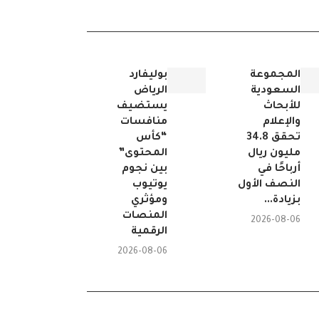
المجموعة
بوليفارد
السعودية
الرياض
للأبحاث
يستضيف
والإعلام
منافسات
تحقق 34.8
“كأس
مليون ريال
المحتوى”
أرباحًا في
بين نجوم
النصف الأول
يوتيوب
بزيادة...
ومؤثري
المنصات
2026-08-06
الرقمية
2026-08-06