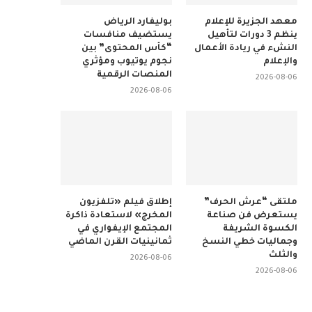
معهد الجزيرة للإعلام
بوليفارد الرياض
ينظم 3 دورات لتأهيل
يستضيف منافسات
النشء في ريادة الأعمال
“كأس المحتوى” بين
والإعلام
نجوم يوتيوب ومؤثري
المنصات الرقمية
2026-08-06
2026-08-06
ملتقى “عرش الحرف”
إطلاق فيلم «تلفزيون
يستعرض فن صناعة
المخرج» لاستعادة ذاكرة
الكسوة الشريفة
المجتمع الإيفواري في
وجماليات خطي النسخ
ثمانينيات القرن الماضي
والثلث
2026-08-06
2026-08-06