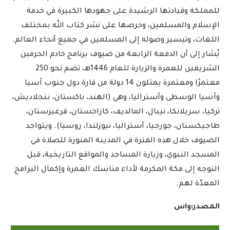
للمملكة وقيادتها الرشيدة على جهودها الكبيرة في خدمة
الإسلام والمسلمين، وحرصها على نشر كتاب الله بمختلف
اللغات، وتيسير وصوله إلى المسلمين في جميع أنحاء العالم.
يُشار إلى أن الدفعة الرابعة من ضيوف برنامج خادم الحرمين
الشريفين للعمرة والزيارة للعام 1446هـ، تضم نحو 250
معتمرًا ومعتمرة يمثلون 14 دولة من قارة دول جنوب آسيا
وآسيا الوسطى وأستراليا، وهي (الهند، باكستان، بنجلاديش،
تركيا، سريلانكا، نيبال، المالديف، كازاخستان، قرغيزستان،
طاجيكستان، جورجيا، أستراليا، نيوزلندا، روسيا). ويتواجد
الضيوف خلال هذه الفترة في المدينة المنورة للصلاة في
المسجد النبوي، وزيارة المساجد والمواقع التاريخية، قبل
التوجه إلى مكة المكرمة لأداء مناسك العمرة وإكمال البرامج
المعدّة لهم.
المصدر:واس