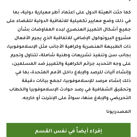
كما حثت الهيئة الدول على اعتماد أطر معيارية دولية، بما
في ذلك وضع معايير تكميلية للاتفاقية الدولية للقضاء على
جميع أشكال التمييز العنصري لبدء المفاوضات بشأن
مشروع البروتوكول الإضافي للاتفاقية الذي يجرم الأفعال
ذات الطبيعة العنصرية وكراهية الأجانب مثل الإسلاموفوبيا،
بجانب سن وتنفيذ تشريعات وطنية شاملة، تتناول وتجرم
على وجه التحديد جرائم الكراهية والتمييز ضد المسلمين،
وإنشاء آليات للرصد والإبلاغ داخل الأمم المتحدة، بما في
ذلك إنشاء مرصد للإسلاموفوبيا، لجمع بيانات دقيقة
وتحقيق الشفافية في رصد حوادث الإسلاموفوبيا والخطاب
التحريضي والإبلاغ عنها، سواءً على الإنترنت أو خارجه
.
المصدر:يونا
إقراء أيضاً في نفس القسم