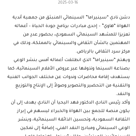
2025-03-16
دشن نادي “سينيراما” السينمائي المنبثق من جمعية أندية
الهواة “هاوي” – إحدى مبادرات برنامج جودة الحياة – أعماله
تعزيزا للمشهد السينمائي السعودي، بحضور عددٍ من
المهتمين بالشأن الثقافي والسينمائي بالمملكة، وذلك في
مركز سرد الثقافي بالرياض.
ويهتم “سينيراما” الذي انطلقت أعماله أمس بنشر الوعي
بصناعة السينما وتذوقها عبر عروض الأفلام السينمائية، كما
يستهدف إقامة محاضرات وندوات عن مختلف الجوانب الفنية
والتقنية من التحضير والتصوير وصولاً إلى الإنتاج والتوزيع
والنقد.
وأكد رئيس النادي الدكتور فهد اليحيا أن النادي يهدف إلى أن
يكون منصة للجمع بين الهواة والخبراء ليسهم في إبراز
الثقافة السعودية، وتحسين الذائقة السينمائية، وينشر
الوعي السينمائي ومبادئ النقد الفني، إضافةً إلى تمكين