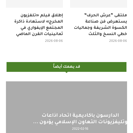
ملتقى “عرش الحرف”
إطلاق فيلم «تلفزيون
يستعرض فن صناعة
المخرج» لاستعادة ذاكرة
الكسوة الشريفة وجماليات
المجتمع الإيفواري في
خطي النسخ والثلث
ثمانينيات القرن الماضي
2026-08-06
2026-08-06
قد يهمك أيضاً
اليوم : المشاركة بالاجتماع التحضيري
..
لمنظمي قمة اسيا...
2022-04-12