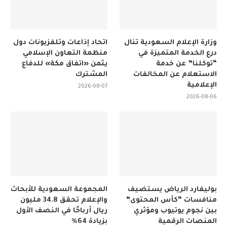
وزارة الإعلام السعودية تنال
اتحاد إذاعات وتلفزيونات دول
درع الخدمة المتميزة في
منظمة التعاون الإسلامي
“توكلنا” عن خدمة
يثمن «اتفاق مكة» للدفاع
الاستعلام عن المخالفات
المشترك
الإعلامية
2026-08-07
2026-08-06
بوليفارد الرياض يستضيف
المجموعة السعودية للأبحاث
منافسات “كأس المحتوى”
والإعلام تحقق 34.8 مليون
بين نجوم يوتيوب ومؤثري
ريال أرباحًا في النصف الأول
المنصات الرقمية
بزيادة 64%