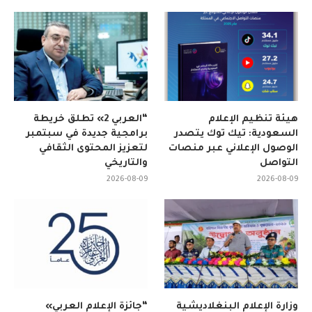
هيئة تنظيم الإعلام
“العربي 2» تطلق خريطة
السعودية: تيك توك يتصدر
برامجية جديدة في سبتمبر
الوصول الإعلاني عبر منصات
لتعزيز المحتوى الثقافي
التواصل
والتاريخي
2026-08-09
2026-08-09
وزارة الإعلام البنغلاديشية
“جائزة الإعلام العربي»