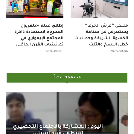
ملتقى “عرش الحرف”
إطلاق فيلم «تلفزيون
يستعرض فن صناعة
المخرج» لاستعادة ذاكرة
الكسوة الشريفة وجماليات
المجتمع الإيفواري في
خطي النسخ والثلث
ثمانينيات القرن الماضي
2026-08-06
2026-08-06
قد يهمك أيضاً
اليوم : المشاركة بالاجتماع التحضيري
لمنظمي قمة اسيا...