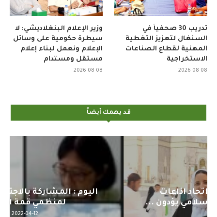
تدريب 30 صحفياً في
وزير الإعلام البنغلاديشي: لا
السنغال لتعزيز التغطية
سيطرة حكومية على وسائل
المهنية لقطاع الصناعات
الإعلام ونعمل لبناء إعلام
الاستخراجية
مستقل ومستدام
2026-08-08
2026-08-08
قد يهمك أيضاً
اليوم : المشاركة بالاجتماع التحضيري
لمنظمي قمة اسيا...
2022-04-12