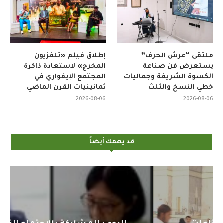
ملتقى “عرش الحرف”
إطلاق فيلم «تلفزيون
يستعرض فن صناعة
المخرج» لاستعادة ذاكرة
الكسوة الشريفة وجماليات
المجتمع الإيفواري في
خطي النسخ والثلث
ثمانينيات القرن الماضي
2026-08-06
2026-08-06
قد يهمك أيضاً