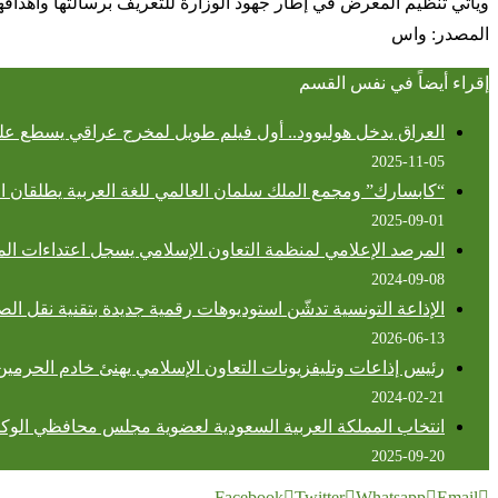
ويأتي تنظيم المعرض في إطار جهود الوزارة للتعريف برسالتها وأهدافها
المصدر: واس
إقراء أيضاً في نفس القسم
العراق يدخل هوليوود.. أول فيلم طويل لمخرج عراقي يسطع على
2025-11-05
“كابسارك” ومجمع الملك سلمان العالمي للغة العربية يطلقان الدور
2025-09-01
المرصد الإعلامي لمنظمة التعاون الإسلامي يسجل اعتداءات المستوطنين 
2024-09-08
الإذاعة التونسية تدشّن استوديوهات رقمية جديدة بتقنية نقل الصو
2026-06-13
رئيس إذاعات وتليفزيونات التعاون الإسلامي يهنئ خادم الحرمي
2024-02-21
انتخاب المملكة العربية السعودية لعضوية مجلس محافظي الوكالة
2025-09-20
Facebook
Twitter
Whatsapp
Email