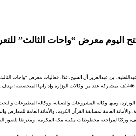
تتح اليوم معرض “واحات الثالث” للتع
عبداللطيف بن عبدالعزيز آل الشيخ، غدًا، فعاليات معرض “واحات الثالث”
بالعاصمة المقدسة، خلال الفترتين من (4 – 9) ومن (13- 19) ذي الحجة 1446هـ، بمشاركة عدد من وكالات
زارة، ومنها وكالة المشروعات والصيانة، ووكالة المطبوعات والبحث ال
ة، والأمانة العامة لمسابقة القرآن الكريم، والأمانة العامة للمعارض و
 وركنًا لمراجعة مخطوطات مكتبة مكة المكرمة، ومعرضًا للصور التار