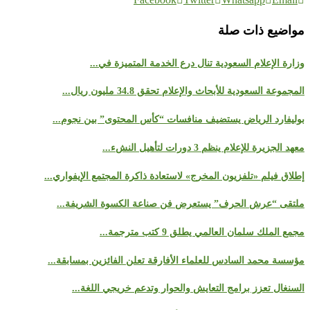
مواضيع ذات صلة
وزارة الإعلام السعودية تنال درع الخدمة المتميزة في...
المجموعة السعودية للأبحاث والإعلام تحقق 34.8 مليون ريال...
بوليفارد الرياض يستضيف منافسات “كأس المحتوى” بين نجوم...
معهد الجزيرة للإعلام ينظم 3 دورات لتأهيل النشء...
إطلاق فيلم «تلفزيون المخرج» لاستعادة ذاكرة المجتمع الإيفواري...
ملتقى “عرش الحرف” يستعرض فن صناعة الكسوة الشريفة...
مجمع الملك سلمان العالمي يطلق 9 كتب مترجمة...
مؤسسة محمد السادس للعلماء الأفارقة تعلن الفائزين بمسابقة...
السنغال تعزز برامج التعايش والحوار وتدعم خريجي اللغة...