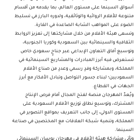
أسواق السينما على مستوى العالم، بما يقدمه من أقسام
متنوعة للأفلام الروائية والوثائقية، ولدوره البارز في تسليط
الضوء على المواهب الشابة الصاعدة في القارة.
وتسعى هيئة الأفلام من خلال مشاركتها إلى تعزيز الروابط
الثقافية والسينمائية بين السعودية وكوريا الجنوبية،
وتوسيع آفاق التعاون الإبداعي عبر جناحٍ سعودي خاص
تستعرض فيه أبرز المبادرات والمشاريع السينمائية في
المملكة، وبمشاركة وفدٍ رسمي وعددٍ من صناع الأفلام
السعوديين؛ لبناء جسور التواصل وتبادل الأفكار مع أبرز
الجهات في القطاع.
ويُعدّ المهرجان منصة لفتح المجال أمام فرص الإنتاج
المشترك، وتوسيع نطاق توزيع الأفلام السعودية على
المستوى الدولي، إلى جانب التعريف بمواقع التصوير في
المملكة، وتنمية شبكة العلاقات مع المختصين في صناعة
السينما.
وتأتي مشاركة هيئة الأفلام في مهرجان بوسان السينمائي