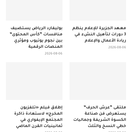
معهد الجزيرة للإعلام ينظم
بوليفارد الرياض يستضيف
3 دورات لتأهيل النشء في
منافسات “كأس المحتوى”
ريادة الأعمال والإعلام
بين نجوم يوتيوب ومؤثري
المنصات الرقمية
2026-08-06
2026-08-06
ملتقى “عرش الحرف”
إطلاق فيلم «تلفزيون
يستعرض فن صناعة
المخرج» لاستعادة ذاكرة
الكسوة الشريفة وجماليات
المجتمع الإيفواري في
خطي النسخ والثلث
ثمانينيات القرن الماضي