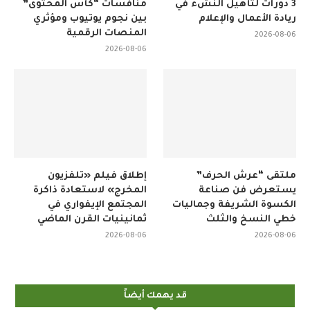
3 دورات لتأهيل النشء في
منافسات “كأس المحتوى”
ريادة الأعمال والإعلام
بين نجوم يوتيوب ومؤثري
المنصات الرقمية
2026-08-06
2026-08-06
ملتقى “عرش الحرف”
إطلاق فيلم «تلفزيون
يستعرض فن صناعة
المخرج» لاستعادة ذاكرة
الكسوة الشريفة وجماليات
المجتمع الإيفواري في
خطي النسخ والثلث
ثمانينيات القرن الماضي
2026-08-06
2026-08-06
قد يهمك أيضاً