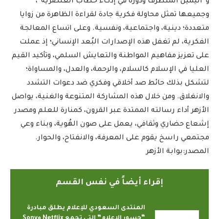
و”اليمين المتطرف ودوره في إذكاء خطاب العنصرية”،
وجميعها تمثل محاولة فكرية جادة لقراءة الظاهرة من زوايا
متعددة؛ دينية، واجتماعية، ونفسية. وعلى اتساع المعالجة
الفكرية، لم تغفل هذه الإصدارات البُعد الإنساني؛ إذ عملت
على تعزيز مفاهيم المواطنة والتعايش السلمي، وتأكيد القيم
العليا في الإسلام كالسلام، والرحمة، والعدل، والمساواة؛
لتشكل بذلك حائط صد أخلاقي وفكري ضد دعوات التشدد
والانغلاق. ومن خلال هذه المشاركة المتنوعة والغنية، يواصل
الأزهر أداء رسالته الممتدة عبر القرون، كمنارة للعلم ومصدر
إشعاع حضاري وثقافي، يعمل على صون الهُوية، وبناء وعي
مجتمعي راسخ يقوم على المعرفة، والانفتاح، والحوار.
المصدر:بوابة الأزهر
إقراء أيضاً في نفس القسم
المنتدى السعودي للإعلام يطلق مبادرة
“جسور الإعلام” التي تجمع Netflix وSony