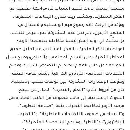
الدولي للكتاب في نسخته العشرين، بعشرة إصدارات فكرية
وعلمية جديدة؛ جاءت لتضع الشباب في مواجهة حقيقية مع
الفكر المتطرف، وتكشف زيف دعاوى الجماعات المتطرفة،
وتؤكد في الوقت ذاته رسوخ قيم الوسطية والاعتدال في
المنهج الأزهري. ولم تكن هذه المشاركة مجرد عرض للكتب،
بل تَمثَّلت في رؤية إستراتيجية متكاملة ينتهجها الأزهر؛
لمواجهة الفكر المنحرف بالفكر المستنير، عبر تحليل عميق
لمخاطر التطرف على السلم المجتمعي والعالمي، وطرح سبل
المواجهة من خلال الفهم الصحيح للنصوص الدينية، وفضح
الخطابات المحرِّضة التي تزرع الكراهية وتنشر ثقافة العنف.
وتنوَّعت الإصدارات المشاركة بين مؤلفات علمية وتحليلية،
كان من أبرزها: كتاب “الغلو والتطرف” الصادر عن مجمع
البحوث الإسلامية، إلى جانب مجموعة من الكتب الصادرة عن
مرصد الأزهر لمكافحة التطرف، منها: “صناعة التطرف”،
و”النساء في صفوف التنظيمات المتطرفة”، و”التطرف
الإلكتروني”، و”التطرف وملامح الشخصية المتطرفة”،