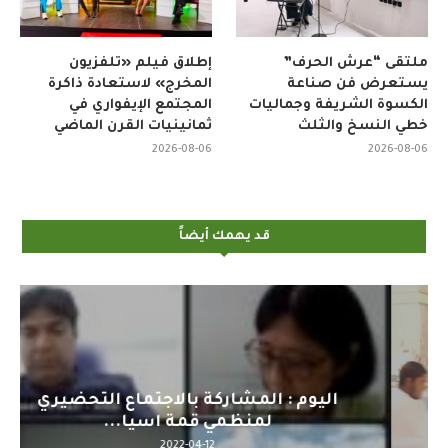
ملتقى “عرش الحرف”
إطلاق فيلم «تلفزيون
يستعرض فن صناعة
المخرج» لاستعادة ذاكرة
الكسوة الشريفة وجماليات
المجتمع الإيفواري في
خطي النسخ والثلث
ثمانينيات القرن الماضي
2026-08-06
2026-08-06
قد يهمك أيضاً
اليوم : المشاركة بالاجتماع التحضيري
لمنظمي قمة اسيا...
2022-04-12