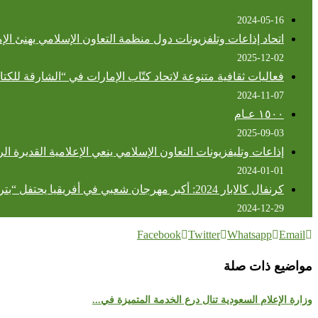
2024-05-16
اتحاد إذاعات وتلفزيونات دول منظمة التعاون الإسلامي يهنئ الإمارا
2025-12-02
فعاليات ثقافية متنوعة لاتحاد كتّاب الإمارات في “الشارقة للكت
2024-11-07
١٥٠٠ عـام
2025-09-03
إذاعات وتليفزيونات التعاون الإسلامي ينعي الإعلامية القديرة ال
2024-01-01
كرنفال كالابار 2024: أكبر مهرجان شعبي في أفريقيا يحتفل “بتراثنا المشترك” بنيجيريا
2024-12-29
Facebook
Twitter
Whatsapp
Email
مواضيع ذات صلة
وزارة الإعلام السعودية تنال درع الخدمة المتميزة في...