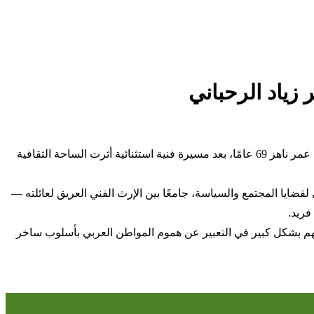
 زياد الرحباني
ينعى اتحاد إذاعات وتلفزيونات دول منظمة العالم الإسلامي ببالغ الحزن والأسى الموسيقار اللبناني الكبير زياد الرحباني، الذي وافته المنية عن عمر ناهز 69 عامًا، بعد مسيرة فنية استثنائية أثرت الساحة الثقافية
ضايا المجتمع والسياسة، جامعًا بين الإرث الفني العريق لعائلته —
فريد.
سهم بشكل كبير في التعبير عن هموم المواطن العربي بأسلوب ساخر