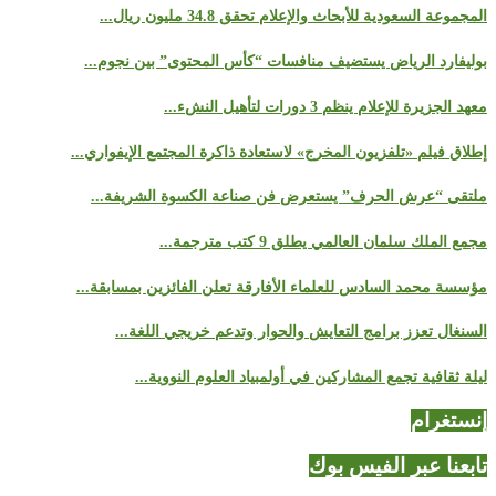
المجموعة السعودية للأبحاث والإعلام تحقق 34.8 مليون ريال...
بوليفارد الرياض يستضيف منافسات “كأس المحتوى” بين نجوم...
معهد الجزيرة للإعلام ينظم 3 دورات لتأهيل النشء...
إطلاق فيلم «تلفزيون المخرج» لاستعادة ذاكرة المجتمع الإيفواري...
ملتقى “عرش الحرف” يستعرض فن صناعة الكسوة الشريفة...
مجمع الملك سلمان العالمي يطلق 9 كتب مترجمة...
مؤسسة محمد السادس للعلماء الأفارقة تعلن الفائزين بمسابقة...
السنغال تعزز برامج التعايش والحوار وتدعم خريجي اللغة...
ليلة ثقافية تجمع المشاركين في أولمبياد العلوم النووية...
إنستغرام
تابعنا عبر الفيس بوك