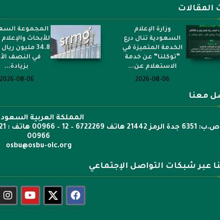
 المقالات
وزارة الإعلام
المجموعة السع
السعودية تنال درع
للأبحاث والإعلام
الخدمة المتميزة في
34.8 مليون ريال 
“توكلنا” عن خدمة
في النصف الأ
الاستعلام عن...
بزيادة...
2026-08-06
2026-08-06
ل معنا
المملكة العربية السعودي
00966
osbu@osbu-oic.org
نا عبر شبكات التواصل الإجتماعي