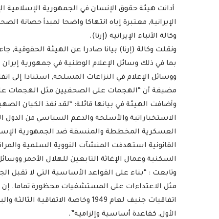
أدانت هيئة حقوق الإنسان في الجمهورية الإسلامية الإ
الإيرانية, معتبرة إياه انتهاكا واضحا لمبدأ حصانة ال
وكالة الأنباء الإيرانية (إرنا).
ونقلت وكالة (إرنا) بيانا صادرا عن الهيئة الحقوقية, 
بما في ذلك وسائل الإعلام الوطنية في جمهورية إيران
ووسائل الإعلام في النزاعات المسلحة, استنادا إلى اتف
مضيفة أن “الهجمات على الصحفيين مثل الهجمات على 
وأضافت الهيئة في بيانها قائلة: “لقد نفذ الكيان الص
الاستخباراتية والأسلحة والدعم السياسي من الدول ا
العسكرية المخططة والمنسقة ضد الجمهورية الإسلامية 
القانونية استهدفت المنشآت النووية السلمية والمراكز
السكنية وعمال الإغاثة التابعين للهلال الأحمر ووسائل 
وتابعت : “بناء على القواعد الأساسية التي لا تقبل الج
مثل الاعتداءات على المستشفيات محظورة تماما. إن 
الأول, كقاعدة أساسية وإلزامية”.