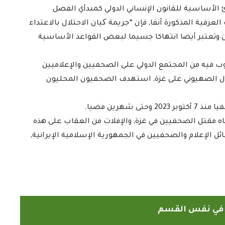
دئ الأساسية للقانون الإنساني الدولي كمبدأي الفصل
لعرفية المذكورة آنفا, فإن “جريمة کيان الاحتلال بالاعتداء
ن وتعتبر أيضا انتهاكا جسيما لبعض القواعد الأساسية
غوب فيه من المجتمع الدولي على الصحفيين والإعلاميين
لال الصهيوني على غزة, استهدف الصحفيون المحليون
الدارسون باكاديمية اتحاد اذاعات
ن الإسلامي
وتليفزيونات التعاون الإسلامي
ه مقتل الصحفيين في غزة, والإفلات من العقاب على هذه
اء...
يؤدون ...
ئل الإعلام والصحفيين في الجمهورية الإسلامية الإيرانية,
2022-02-16
ً في نفس القسم