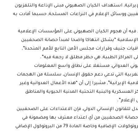
يرانية, استهداف الكيان الصهيوني مبنى الإذاعة والتلفزيون
صحفيين ووسائل الإعلام في النزاعات المسلحة, حسبما أفادت به
جاء فيه أن هجوم الكيان الصهيوني على المؤسسات الإعلامية
 الإسلامية “يشكل انتهاكا واضحا لمبدأ حصانة الصحفيين
اقيات جنيف وقرارات مجلس الأمن التابع للأمم المتحدة”,
المراكز الطبية, هي حظر مطلق لا رجعة فيه”.
هيوني العدواني, مستغلا على نطاق واسع المعلومات
لغربية التي تدعي دعم حقوق الإنسان, سلسلة من الهجمات
الإيرانية”, مشيرا إلى أن “هذه الأعمال العدوانية وغير
 العسكرية والبنية التحتية المدنية الحيوية والمناطق
الإعلام”.
دل للقانون الإنساني الدولي, فإن الاعتداءات على الصحفيين
حصانة الصحفيين من أي اعتداء معترف بها ومضمونة في
اتفاقيات جنيف لعام 1949 وخاصة الاتفاقية الثالثة والبروتوكولات الإضافية وخاصة المادة 79 من البروتوكول الإضافي