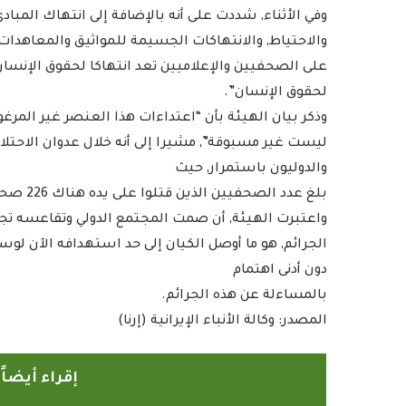
وفي الأثناء, شددت على أنه بالإضافة إلى انتهاك المبا
والاحتياط, والانتهاكات الجسيمة للمواثيق والمعاهدات ا
على الصحفيين والإعلاميين تعد انتهاكا لحقوق الإنسا
لحقوق الإنسان”.
وذكر بيان الهيئة بأن “اعتداءات هذا العنصر غير المر
ليست غير مسبوقة”, مشيرا إلى أنه خلال عدوان الاحت
والدوليون باستمرار, حيث
بلغ عدد الصحفيين الذين قتلوا على يده هناك 226 صحفيا منذ 7 أكتوبر 2023 وحتى شهرين مضيا.
رامج بإذاعات وتليفزيونات
أمين عام منظمة التعاو
واعتبرت الهيئة, أن صمت المجتمع الدولي وتقاعسه تجا
لإسلامي بمدينة الإنتاج...
يدعو الدول الأعض
الجرائم, هو ما أوصل الكيان إلى حد استهدافه الآن لوسا
2022-04-12
2022-04-12
دون أدنى اهتمام
بالمساءلة عن هذه الجرائم.
المصدر: وكالة الأنباء الإيرانية (إرنا)
إقراء أيضا