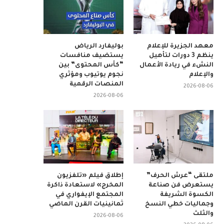
معهد الجزيرة للإعلام
بوليفارد الرياض
ينظم 3 دورات لتأهيل
يستضيف منافسات
النشء في ريادة الأعمال
“كأس المحتوى” بين
والإعلام
نجوم يوتيوب ومؤثري
المنصات الرقمية
2026-08-06
2026-08-06
ملتقى “عرش الحرف”
إطلاق فيلم «تلفزيون
يستعرض فن صناعة
المخرج» لاستعادة ذاكرة
الكسوة الشريفة
المجتمع الإيفواري في
وجماليات خطي النسخ
ثمانينيات القرن الماضي
والثلث
2026-08-06