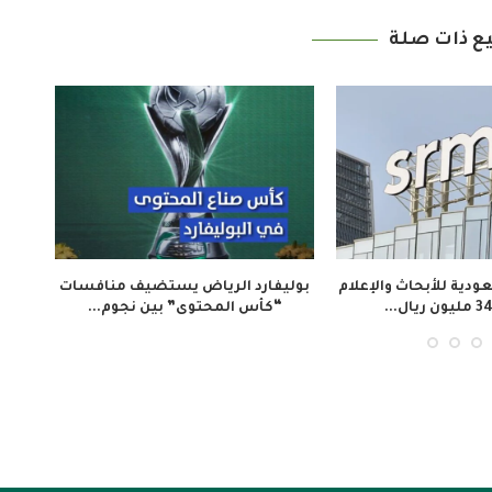
ع ذات صلة
«تلفزيون المخرج»
ملتقى “عرش الحرف” يستعرض فن
 المجتمع الإيفواري...
صناعة الكسوة الشريفة...