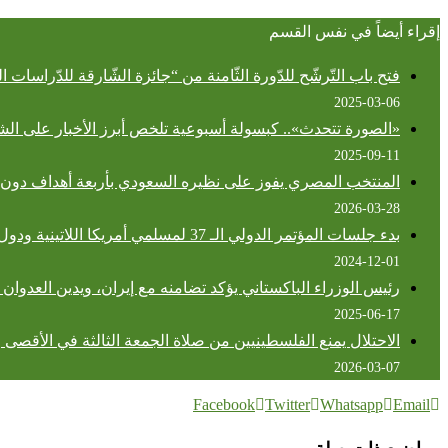
إقراء أيضاً في نفس القسم
فتح باب التّرشّح للدّورة الثّامنة من “جائزة الشّارقة للدّراسات الل
2025-03-06
«الصورة تتحدث».. كبسولة أسبوعية تلخص أبرز الأخبار على الش
2025-09-11
المنتخب المصري يفوز على نظيره السعودي بأربعة أهداف دون 
2026-03-28
بدء جلسات المؤتمر الدولي الـ 37 لمسلمي أمريكا اللاتينية ودول البحر الكاريبي بالبرازيل
2024-12-01
رئيس الوزراء الباكستاني يؤكد تضامنه مع إيران، ويدين العدوان 
2025-06-17
الاحتلال يمنع الفلسطينيين من صلاة الجمعة الثالثة في الأقصى 
2026-03-07
Facebook
Twitter
Whatsapp
Email