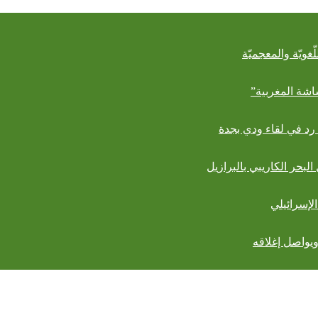
ّغويّة والمعجميّة
اشة المغربية”
رد في لقاء ودي بجدة
الإسرائيلي
ويواصل إغلاقه