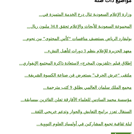
مواضيع ذات صلة
وزارة الإعلام السعودية تنال درع الخدمة المتميزة في...
المجموعة السعودية للأبحاث والإعلام تحقق 34.8 مليون ريال...
بوليفارد الرياض يستضيف منافسات “كأس المحتوى” بين نجوم...
معهد الجزيرة للإعلام ينظم 3 دورات لتأهيل النشء...
إطلاق فيلم «تلفزيون المخرج» لاستعادة ذاكرة المجتمع الإيفواري...
ملتقى “عرش الحرف” يستعرض فن صناعة الكسوة الشريفة...
مجمع الملك سلمان العالمي يطلق 9 كتب مترجمة...
مؤسسة محمد السادس للعلماء الأفارقة تعلن الفائزين بمسابقة...
السنغال تعزز برامج التعايش والحوار وتدعم خريجي اللغة...
ليلة ثقافية تجمع المشاركين في أولمبياد العلوم النووية...