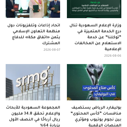
وزارة الإعلام السعودية تنال
اتحاد إذاعات وتلفزيونات دول
درع الخدمة المتميزة في
منظمة التعاون الإسلامي
“توكلنا” عن خدمة
يثمن «اتفاق مكة» للدفاع
الاستعلام عن المخالفات
المشترك
الإعلامية
2026-08-07
2026-08-06
بوليفارد الرياض يستضيف
المجموعة السعودية للأبحاث
منافسات “كأس المحتوى”
والإعلام تحقق 34.8 مليون
بين نجوم يوتيوب ومؤثري
ريال أرباحًا في النصف الأول
المنصات الرقمية
بزيادة 64%