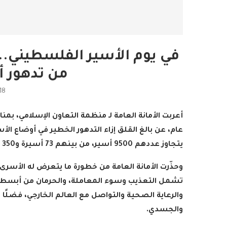
في يوم الأسير الفلسطيني..
من تدهور 
18
رامج بإذاعات وتليفزيونات
أمين عام منظمة التعاو
لإسلامي بمدينة الإنتاج...
يدعو الدول الأعض
عام، عن بالغ القلق إزاء التدهور الخطير في أوضاع ا
2022-04-12
2022-04-12
يتجاوز عددهم 9500 أسير، من بينهم 73 أسيرة و350 طفلًا، إضافة إلى معتقلين من قطاع غزة لا يُعرف عددهم
وحذّرت الأمانة العامة من خطورة ما يتعرض له الأسر
تشمل التعذيب وسوء المعاملة، والحرمان من أبسط الح
والرعاية الصحية والتواصل مع العالم الخارجي، فضلًا
والجسدي
.