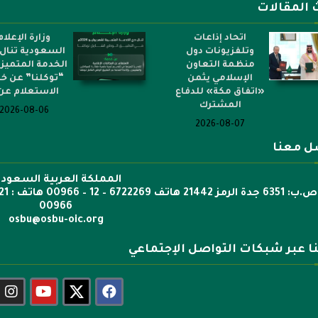
 المقالات
اتحاد إذاعات
وزارة الإعلام
وتلفزيونات دول
السعودية تنال 
منظمة التعاون
الخدمة المتميز
الإسلامي يثمن
“توكلنا” عن خ
«اتفاق مكة» للدفاع
الاستعلام عن.
المشترك
2026-08-06
2026-08-07
ل معنا
المملكة العربية السعودي
00966
osbu@osbu-oic.org
نا عبر شبكات التواصل الإجتماعي