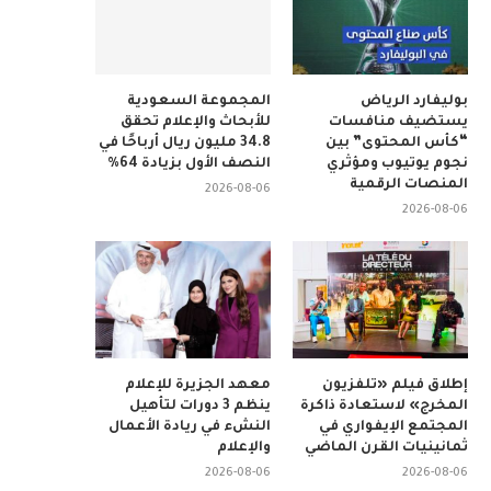
بوليفارد الرياض
المجموعة السعودية
يستضيف منافسات
للأبحاث والإعلام تحقق
“كأس المحتوى” بين
34.8 مليون ريال أرباحًا في
نجوم يوتيوب ومؤثري
النصف الأول بزيادة 64%
المنصات الرقمية
2026-08-06
2026-08-06
إطلاق فيلم «تلفزيون
معهد الجزيرة للإعلام
المخرج» لاستعادة ذاكرة
ينظم 3 دورات لتأهيل
المجتمع الإيفواري في
النشء في ريادة الأعمال
ثمانينيات القرن الماضي
والإعلام
2026-08-06
2026-08-06