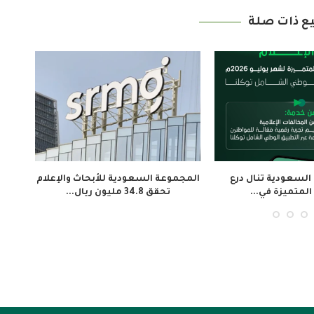
ع ذات صلة
معهد الجزيرة للإعلام ينظم 3 دورات
إطلاق فيلم «تلفزيون المخرج»
لتأهيل النشء...
لاستعادة ذاكرة المجتمع الإيفواري...