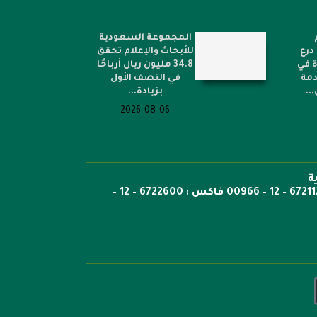
المجموعة السعودية
درع
للأبحاث والإعلام تحقق
ة في
34.8 مليون ريال أرباحًا
دمة
في النصف الأول
..
بزيادة...
2026-08-06
ة
ص.ب: 6351 جدة الرمز 21442 هاتف 6722269 – 12 – 00966 هاتف : 6721121 – 12 – 00966 فاكس : 6722600 – 12 –