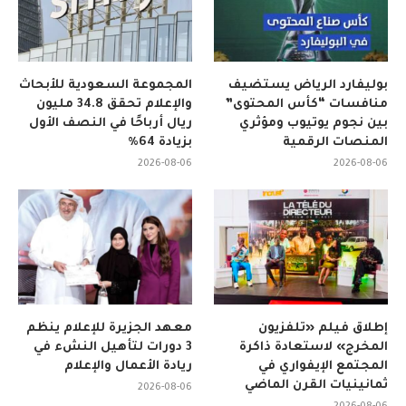
بوليفارد الرياض يستضيف
المجموعة السعودية للأبحاث
منافسات “كأس المحتوى”
والإعلام تحقق 34.8 مليون
بين نجوم يوتيوب ومؤثري
ريال أرباحًا في النصف الأول
المنصات الرقمية
بزيادة 64%
2026-08-06
2026-08-06
إطلاق فيلم «تلفزيون
معهد الجزيرة للإعلام ينظم
المخرج» لاستعادة ذاكرة
3 دورات لتأهيل النشء في
المجتمع الإيفواري في
ريادة الأعمال والإعلام
ثمانينيات القرن الماضي
2026-08-06