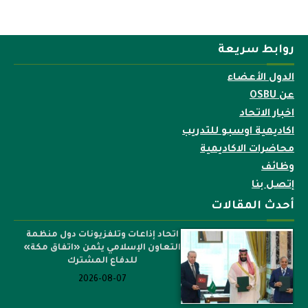
روابط سريعة
الدول الأعضاء
عن OSBU
اخبار الاتحاد
اكاديمية اوسبو للتدريب
محاضرات الاكاديمية
وظائف
إتصل بنا
أحدث المقالات
اتحاد إذاعات وتلفزيونات دول منظمة
التعاون الإسلامي يثمن «اتفاق مكة»
للدفاع المشترك
2026-08-07