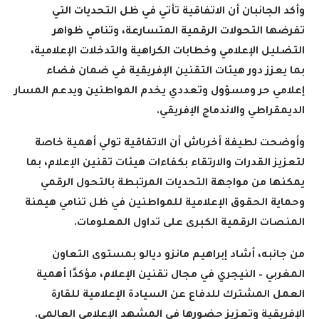
وأكد الجانبان أن الاتفاقية تأتي في ظل التحديات التي
تفرضها التحولات الرقمية المتسارعة، وتنامي ظواهر
التضليل الإعلامي وخطابات الكراهية والتدخلات الإعلامية،
بما يعزز دور هيئات التقنين الإفريقية في ضمان فضاء
إعلامي حر ومسؤول وتعددي يخدم المواطنين ويدعم المسار
الديمقراطي والاندماج الإفريقي
.
وأوضحت لطيفة أخرباش أن الاتفاقية تولي أهمية خاصة
لتعزيز القدرات والارتقاء بكفاءات هيئات تقنين الإعلام، بما
يمكنها من مواجهة التحديات المرتبطة بالتحول الرقمي
وحماية الحقوق الإعلامية للمواطنين في ظل تنامي هيمنة
المنصات الرقمية الكبرى على تداول المعلومات
.
من جانبه، أشاد إبراهيم مانزو ديالو بمستوى التعاون
المغربي – النيجري في مجال تقنين الإعلام، مؤكدًا أهمية
العمل المشترك للدفاع عن السيادة الإعلامية للقارة
الإفريقية وتعزيز حضورها في المشهد الإعلامي العالمي
.