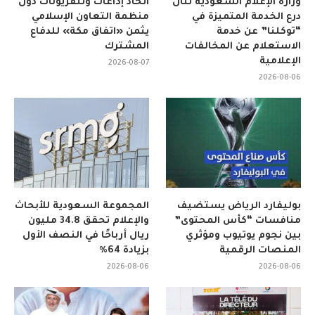
وزارة الإعلام السعودية تنال
اتحاد إذاعات وتلفزيونات دول
درع الخدمة المتميزة في
منظمة التعاون الإسلامي
“توكلنا” عن خدمة
يثمن «اتفاق مكة» للدفاع
الاستعلام عن المخالفات
المشترك
الإعلامية
2026-08-07
2026-08-06
بوليفارد الرياض يستضيف
المجموعة السعودية للأبحاث
منافسات “كأس المحتوى”
والإعلام تحقق 34.8 مليون
بين نجوم يوتيوب ومؤثري
ريال أرباحًا في النصف الأول
المنصات الرقمية
بزيادة 64%
2026-08-06
2026-08-06