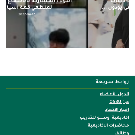
اليوم : المشاركة بالاجتماع التحضيري
لمنظمي قمة اسيا...
2022-04-12
روابط سريعة
الدول الأعضاء
عن OSBU
اخبار الاتحاد
اكاديمية اوسبو للتدريب
محاضرات الاكاديمية
وظائف