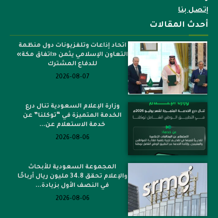
إتصل بنا
أحدث المقالات
اتحاد إذاعات وتلفزيونات دول منظمة
التعاون الإسلامي يثمن «اتفاق مكة»
للدفاع المشترك
2026-08-07
وزارة الإعلام السعودية تنال درع
الخدمة المتميزة في “توكلنا” عن
خدمة الاستعلام عن...
2026-08-06
المجموعة السعودية للأبحاث
والإعلام تحقق 34.8 مليون ريال أرباحًا
في النصف الأول بزيادة...
2026-08-06