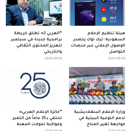
هيئة تنظيم الإعلام
“العربي 2» تطلق خريطة
السعودية: تيك توك يتصدر
برامجية جديدة في سبتمبر
الوصول الإعلاني عبر منصات
لتعزيز المحتوى الثقافي
التواصل
والتاريخي
2026-08-09
2026-08-09
وزارة الإعلام البنغلاديشية
“جائزة الإعلام العربي»
تدعم التوعية البيئية في
تحتفي بـ25 عاماً من التميز
مواجهة تغير المناخ
ومواكبة تحولات المهنة