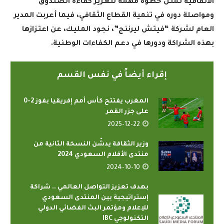
الاتفاقية تمثل خطوة مهمة لتعزيز كفاءة الصندوق
ومواصلة دوره في تنمية القطاع الثقافي، فيما أعربت المدير
العام لشركة “فيتش ليرننج”، نجود المليك، عن اعتزازها
بهذه الشراكة ودورها في دعم الكفاءات الوطنية
.
إقراء أيضاً في نفس القسم
المغرب يفتتح كأس أمم إفريقيا بفوز 2-0
على جزر القمر
2025-12-22
وزير الثقافة يدشّن النسخة الثانية من
منتدى الأفلام السعودي 2024
2024-10-10
بهدف تعزيز التواصل العالمي .. شراكة
إستراتيجية بين المنتدى السعودي
للإعلام ومؤتمر البث الفضائي الدولي
التكنولوجي IBC