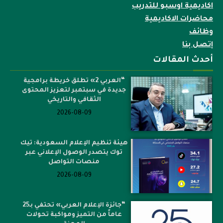
اكاديمية اوسبو للتدريب
محاضرات الاكاديمية
وظائف
إتصل بنا
أحدث المقالات
“العربي 2» تطلق خريطة برامجية
جديدة في سبتمبر لتعزيز المحتوى
الثقافي والتاريخي
2026-08-09
هيئة تنظيم الإعلام السعودية: تيك
توك يتصدر الوصول الإعلاني عبر
منصات التواصل
2026-08-09
“جائزة الإعلام العربي» تحتفي بـ25
عاماً من التميز ومواكبة تحولات