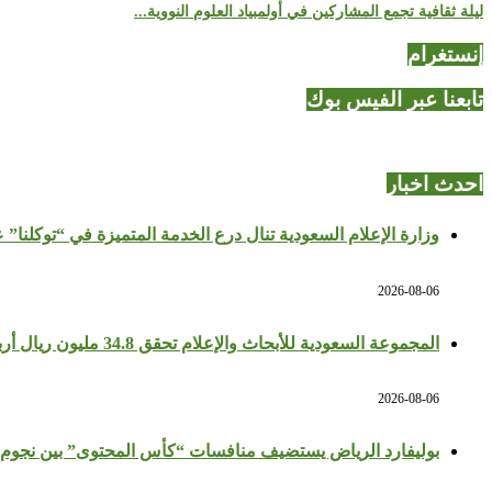
ليلة ثقافية تجمع المشاركين في أولمبياد العلوم النووية...
إنستغرام
تابعنا عبر الفيس بوك
احدث اخبار
وزارة الإعلام السعودية تنال درع الخدمة المتميزة في “توكلنا” 
2026-08-06
المجموعة السعودية للأبحاث والإعلام تحقق 34.8 مليون ريال أرباحًا في النصف الأول بزيادة 64%
2026-08-06
بوليفارد الرياض يستضيف منافسات “كأس المحتوى” بين نجوم 