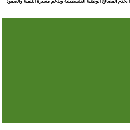
 يخدم المصالح الوطنية الفلسطينية ويدعم مسيرة التنمية والصمود