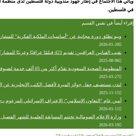
ويأتي هذا الاجتماع في إطار جهود مندوبية دولة فلسطين لدى منظمة ا
في فلسطين
.
إقراء أيضاً في نفس القسم
ويبو تطلق دورة مجانية عن “أساسيات الملكية الفكرية” للمشارك
2026-01-20
نقيب الفنانين العراقيين: تقديم 423 فيلمًا عراقيًا وعربيًا للمشاركة في مهرجان بغداد السينمائي
2025-08-06
المنظومة الصحية السعودية تقدّم أكثر من 65 ألف خدمة لضيوف الرحمن في مكة المكرمة والمدينة المنورة
2025-03-27
لندن تستضيف حفل جوائز المبرة لأفضل الكتب الإنجليزية عن 
2025-11-15
أمين عام “التعاون الإسلامي”: الاعتراف الإسرائيلي المزعوم ب
2026-01-11
وزارة الإعلام الصومالية تختتم المسابقة العلمية للشهر الفضيل في 
2026-03-19