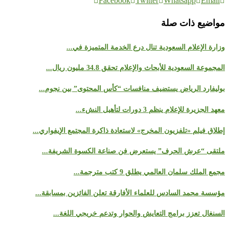
Facebook
Twitter
Whatsapp
Email
مواضيع ذات صلة
وزارة الإعلام السعودية تنال درع الخدمة المتميزة في...
المجموعة السعودية للأبحاث والإعلام تحقق 34.8 مليون ريال...
بوليفارد الرياض يستضيف منافسات “كأس المحتوى” بين نجوم...
معهد الجزيرة للإعلام ينظم 3 دورات لتأهيل النشء...
إطلاق فيلم «تلفزيون المخرج» لاستعادة ذاكرة المجتمع الإيفواري...
ملتقى “عرش الحرف” يستعرض فن صناعة الكسوة الشريفة...
مجمع الملك سلمان العالمي يطلق 9 كتب مترجمة...
مؤسسة محمد السادس للعلماء الأفارقة تعلن الفائزين بمسابقة...
السنغال تعزز برامج التعايش والحوار وتدعم خريجي اللغة...