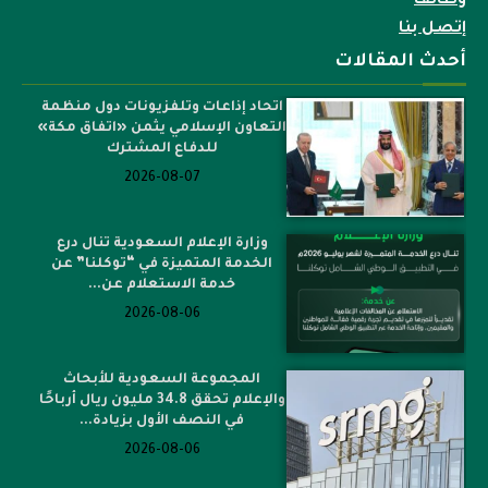
وظائف
إتصل بنا
أحدث المقالات
اتحاد إذاعات وتلفزيونات دول منظمة
التعاون الإسلامي يثمن «اتفاق مكة»
للدفاع المشترك
2026-08-07
وزارة الإعلام السعودية تنال درع
الخدمة المتميزة في “توكلنا” عن
خدمة الاستعلام عن...
2026-08-06
المجموعة السعودية للأبحاث
والإعلام تحقق 34.8 مليون ريال أرباحًا
في النصف الأول بزيادة...
2026-08-06