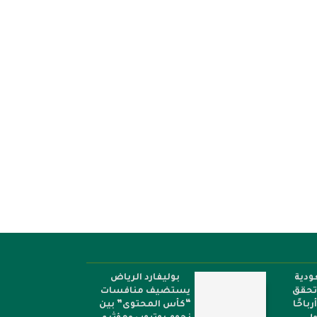
ودية
بوليفارد الرياض
 تحقق
يستضيف منافسات
أرباحًا
“كأس المحتوى” بين