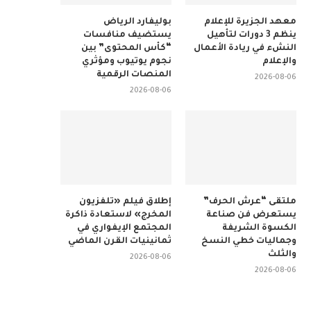
معهد الجزيرة للإعلام
بوليفارد الرياض
ينظم 3 دورات لتأهيل
يستضيف منافسات
النشء في ريادة الأعمال
“كأس المحتوى” بين
والإعلام
نجوم يوتيوب ومؤثري
المنصات الرقمية
2026-08-06
2026-08-06
ملتقى “عرش الحرف”
إطلاق فيلم «تلفزيون
يستعرض فن صناعة
المخرج» لاستعادة ذاكرة
الكسوة الشريفة
المجتمع الإيفواري في
وجماليات خطي النسخ
ثمانينيات القرن الماضي
والثلث
2026-08-06
2026-08-06