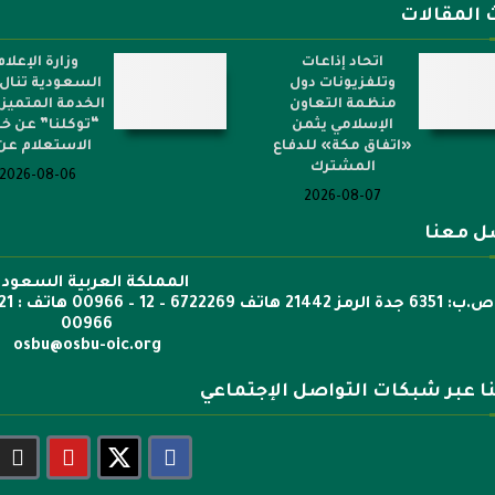
 المقالات
اتحاد إذاعات
وزارة الإعلام
وتلفزيونات دول
السعودية تنال 
منظمة التعاون
الخدمة المتميز
الإسلامي يثمن
“توكلنا” عن خ
«اتفاق مكة» للدفاع
الاستعلام عن.
المشترك
2026-08-06
2026-08-07
ل معنا
المملكة العربية السعودي
00966
osbu@osbu-oic.org
نا عبر شبكات التواصل الإجتماعي