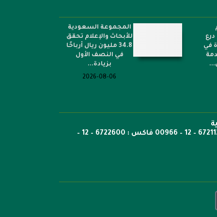
المجموعة السعودية
درع
للأبحاث والإعلام تحقق
ة في
34.8 مليون ريال أرباحًا
دمة
في النصف الأول
..
بزيادة...
2026-08-06
ة
ص.ب: 6351 جدة الرمز 21442 هاتف 6722269 – 12 – 00966 هاتف : 6721121 – 12 – 00966 فاكس : 6722600 – 12 –