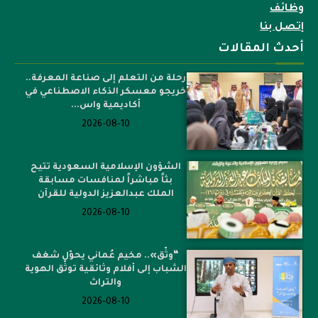
وظائف
إتصل بنا
أحدث المقالات
رحلة من التعلم إلى صناعة المعرفة..
خريجو معسكر الذكاء الاصطناعي في
أكاديمية واس...
2026-08-10
الشؤون الإسلامية السعودية تتيح
بثاً مباشراً لمنافسات مسابقة
الملك عبدالعزيز الدولية للقرآن
2026-08-10
“وثّق».. مخيم عُماني يحوّل شغف
الشباب إلى أفلام وثائقية توثّق الهوية
والتراث
2026-08-10