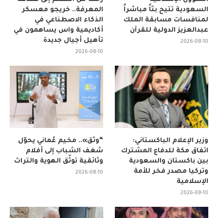
الشؤون الإسلامية
رحلة من التعلم إلى صناعة
السعودية تتيح بثاً مباشراً
المعرفة.. خريجو معسكر
لمنافسات مسابقة الملك
الذكاء الاصطناعي في
عبدالعزيز الدولية للقرآن
أكاديمية واس يساهمون في
تأهيل أجيال جديدة
2026-08-10
2026-08-10
وزير الإعلام الباكستاني:
“وثّق».. مخيم عُماني يحوّل
اتفاق مكة للدفاع المشترك
شغف الشباب إلى أفلام
بين باكستان والسعودية
وثائقية توثّق الهوية والتراث
وتركيا مصدر فخر للأمة
2026-08-10
الإسلامية
2026-08-10