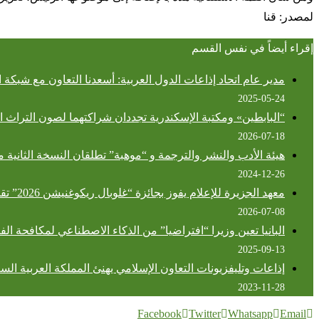
لمصدر: قنا
إقراء أيضاً في نفس القسم
مدير عام اتحاد إذاعات الدول العربية: أسعدنا التعاون مع شبكة ال
2025-05-24
“البابطين» ومكتبة الإسكندرية تجددان شراكتهما لصون التراث 
2026-07-18
هيئة الأدب والنشر والترجمة و “موهبة” تطلقان النسخة الثانية 
2024-12-26
معهد الجزيرة للإعلام يفوز بجائزة “غلوبال ريكوغنيشن 2026” تقديرًا لريادته في التدريب والابتكار
2026-07-08
البانيا تعين وزيرا “افتراضيا” من الذكاء الاصطناعي لمكافحة الف
2025-09-13
إذاعات وتليفزيونات التعاون الإسلامي يهنئ المملكة العربية الس
2023-11-28
Facebook
Twitter
Whatsapp
Email