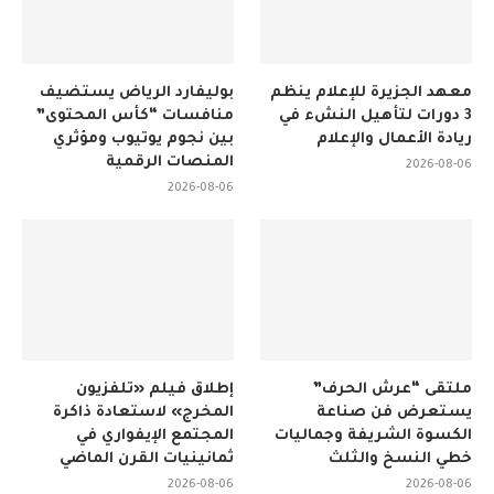
معهد الجزيرة للإعلام ينظم
بوليفارد الرياض يستضيف
3 دورات لتأهيل النشء في
منافسات “كأس المحتوى”
ريادة الأعمال والإعلام
بين نجوم يوتيوب ومؤثري
المنصات الرقمية
2026-08-06
2026-08-06
ملتقى “عرش الحرف”
إطلاق فيلم «تلفزيون
يستعرض فن صناعة
المخرج» لاستعادة ذاكرة
الكسوة الشريفة وجماليات
المجتمع الإيفواري في
خطي النسخ والثلث
ثمانينيات القرن الماضي
2026-08-06
2026-08-06