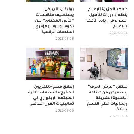
معهد الجزيرة للإعلام
بوليفارد الرياض
ينظم 3 دورات لتأهيل
يستضيف منافسات
النشء في ريادة الأعمال
“كأس المحتوى” بين
والإعلام
نجوم يوتيوب ومؤثري
المنصات الرقمية
2026-08-06
2026-08-06
ملتقى “عرش الحرف”
إطلاق فيلم «تلفزيون
يستعرض فن صناعة
المخرج» لاستعادة ذاكرة
الكسوة الشريفة
المجتمع الإيفواري في
وجماليات خطي النسخ
ثمانينيات القرن الماضي
والثلث
2026-08-06
2026-08-06